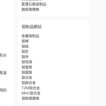
藍寶石鎢钼制品
鎢新聞價格
钼制品網站
金屬钼制品
钼棒
钼絲
钼針
和尖
钼舟
钼坩埚
钼電極
钼圓盤
高溫
钼合金
钼銅合金
TZM钼合金
用的
MHC钼合金
钼新聞價格