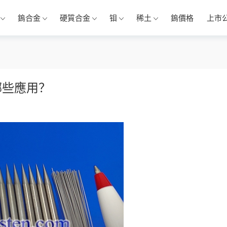
鎢合金
硬質合金
钼
稀土
鎢價格
上市
哪些應用？