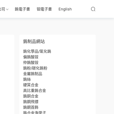
公司
鎢電子書
钼電子書
English
鎢制品網站
鎢化學品/氧化鎢
偏鎢酸铵
仲鎢酸铵
鎢粉/碳化鎢粉
金屬鎢制品
鎢絲
硬質合金
高比重鎢合金
鎢銅合金
鎢鋼飛镖
鎢鋼首飾
鎢合金漁墜子