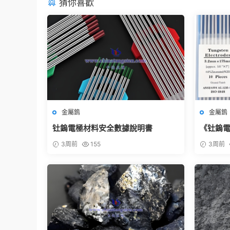
猜你喜歡
金屬鎢
金屬鎢
钍鎢電極材料安全數據說明書
《钍鎢電極（
Elect
3周前
155
3周前