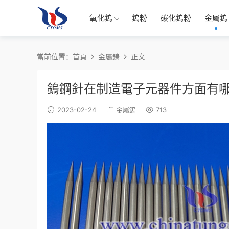
氧化鎢
鎢粉
碳化鎢粉
金屬鎢
當前位置：
首頁
金屬鎢
正文
鎢鋼針在制造電子元器件方面有
2023-02-24
金屬鎢
713