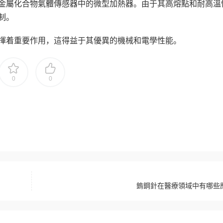
金屬化合物氣體傳感器中的微型加熱器。由于其高熔點和耐高溫
制。
揮着重要作用，這得益于其優異的機械和電學性能。
0
0
鎢鋼針在醫療領域中有哪些