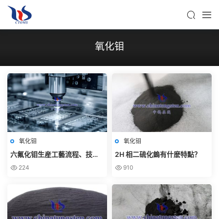
氧化钼
氧化钼
氧化钼
六氟化钼生産工藝流程、技術
2H 相二硫化鎢有什麽特點？
難點與工程挑戰——從實驗室
224
910
制備到電子級産業化的系統綜
述