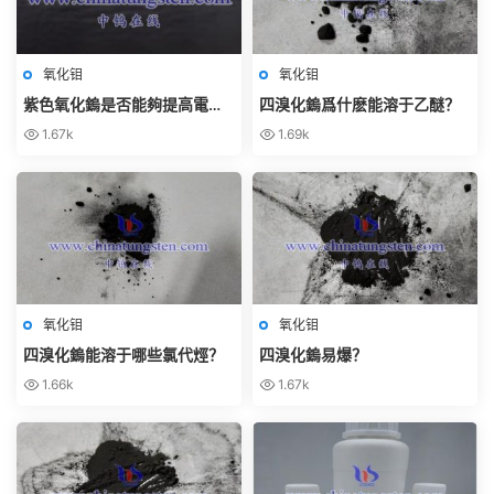
氧化钼
氧化钼
紫色氧化鎢是否能夠提高電池
四溴化鎢爲什麽能溶于乙醚？
的耐久性和安全性？
1.67k
1.69k
氧化钼
氧化钼
四溴化鎢能溶于哪些氯代烴？
四溴化鎢易爆？
1.66k
1.67k