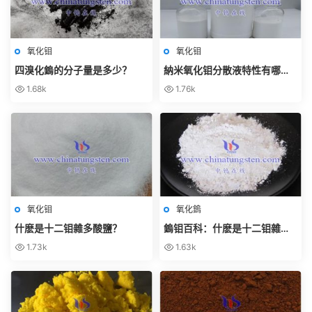
氧化钼
氧化钼
四溴化鎢的分子量是多少？
納米氧化钼分散液特性有哪
些？
1.68k
1.76k
氧化钼
氧化鎢
什麽是十二钼雜多酸鹽？
鎢钼百科：什麽是十二钼雜多
酸鹽？
1.73k
1.63k