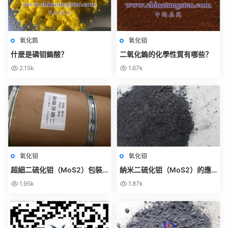
氧化鎢
氧化钼
什麽是磷钼鎢酸？
二氧化鎢的化學性質有哪些？
2.15k
1.67k
氧化钼
氧化钼
超細二硫化钼（MoS2）包裝
納米二硫化钼（MoS2）的應
儲存有什麽注意事項？
用領域有哪些？
1.95k
1.87k