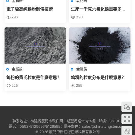
金屬鎢
氧化鎢
電子級高純鎢粉制備技術
生産一千克六氟化鎢需要多少
鎢粉？
296
390
金屬鎢
金屬鎢
鎢粉的費氏粒度是什麽意思？
鎢粉的粒度分布是什麽意思？
225
259
聯系地址：福建省廈門市軟件園二期望海路25号3樓；郵編：361008
電話：0592-5129696/5129595；電子郵件：sales@chinatungsten.com
© 2026 廈門中鎢在線在線科技有限公司