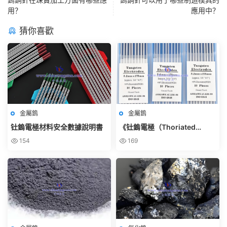
用？
應用中？
猜你喜歡
金屬鎢
金屬鎢
钍鎢電極材料安全數據說明書
《钍鎢電極（Thoriated
Tungsten Electrode）使用規
154
169
範》