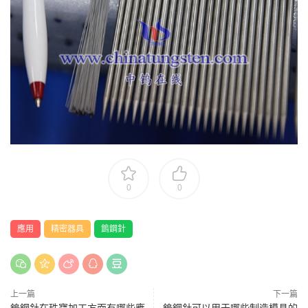
0
0
應用
精密器具
鎢鋼針
上一篇
下一篇
鎢鋼針在珠寶加工方面有哪些應
鎢鋼針可以用于哪些制造模具的