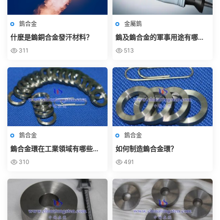
鎢合金
金屬鎢
什麽是鎢銅合金發汗材料？
鎢及鎢合金的軍事用途有哪
些？
311
513
鎢合金
鎢合金
鎢合金環在工業領域有哪些應
如何制造鎢合金環？
用？
310
491