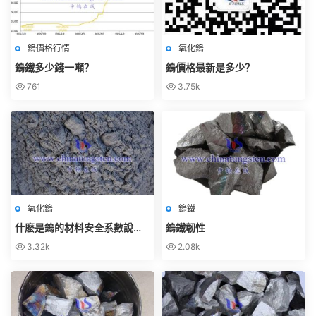
鎢價格行情
氧化鎢
鎢鐵多少錢一噸？
鎢價格最新是多少？
761
3.75k
氧化鎢
鎢鐵
什麽是鎢的材料安全系數說明
鎢鐵韌性
書（MSDS）？
3.32k
2.08k