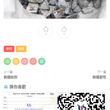
0
0
碳相
鎢鐵
上一篇
下一篇
鎢鐵助劑
鎢鐵韌性
猜你喜歡