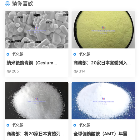
猜你喜歡
氧化鎢
氧化鎢
納米铯鎢青銅（Cesium
商務部：20家日本實體列入出
Tungsten Bronze，
口管制管控名單
205
314
CsₓWO₃）詳細介紹 – 中鎢智造
氧化鎢
氧化鎢
商務部：将20家日本實體列入
全球偏鎢酸铵（AMT）年需求
關注名單
量有多少？