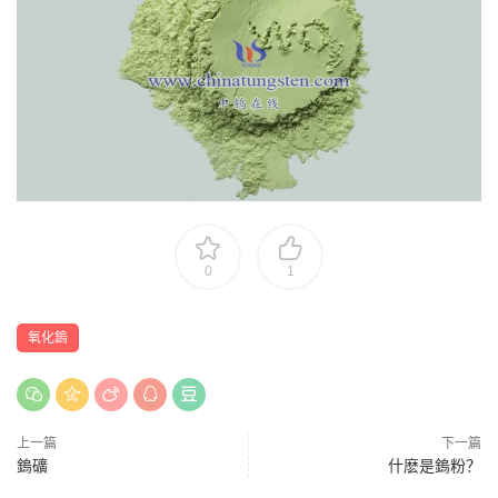
0
1
氧化鎢
上一篇
下一篇
鎢礦
什麽是鎢粉？