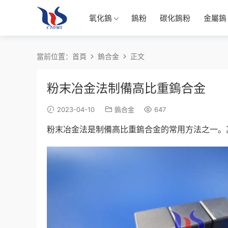
氧化鎢
鎢粉
碳化鎢粉
金屬鎢
當前位置：
首頁
鎢合金
正文
粉末冶金法制備高比重鎢合金
2023-04-10
鎢合金
647
粉末冶金法是制備高比重鎢合金的常用方法之一。