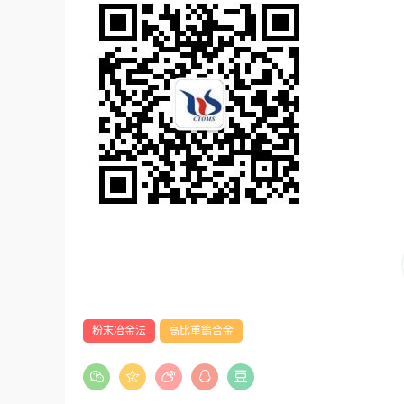
粉末冶金法
高比重鎢合金