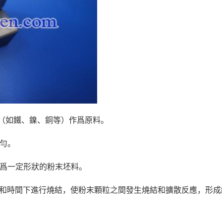
末（如鐵、鎳、銅等）作爲原料。
均勻。
成爲一定形狀的粉末坯料。
度和時間下進行燒結，使粉末顆粒之間發生燒結和擴散反應，形成