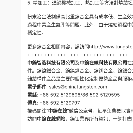
5. 精加工：通過機械加工、熱加工等方法對燒結
粉末冶金法制備高比重鎢合金具有成本低、生産效
過程中易産生氣孔等問題。此外，由于燒結過程中
穩定性。
更多鎢合金相關内容，請訪問
http://www.tungste
++++++++++++++++++++++++++++++++
中鎢智造科技有限公司
及
中鎢在線科技有限公司
在
件。鎢鎳鐵合金、鎢鎳銅合金、鎢銅合金、鎢銀合
雜結構件産品是主要的個性化定制優勢産品與服務
電子郵件
:
sales@chinatungsten.com
電話
: +86 592 5129696/86 592 5129595
傳真
: +86 592 5129797
掃碼關注“
中鎢在線
”微信公衆号，每早免費獲取實
訪問
中鎢在線網站
，鎢钼業界所有資訊，一網打盡