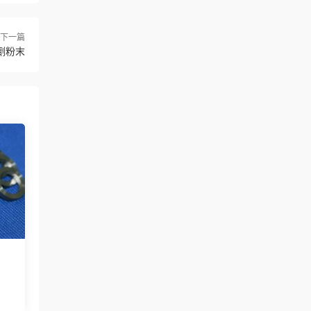
下一篇
劑粉末
？