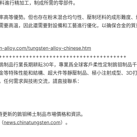
坯料進行精加工，制成所需的零部件。
率高等優勢。但也存在粉末混合均勻性、壓制坯料的成形難度、
需要高溫，因此還需要對設備和工藝進行優化，以确保合金的質
n-alloy.com/tungsten-alloy-chinese.htm
++++++++++++++++++++++++++++++++++++++
鎢制品行業長期耕耘30年，專業爲全球客戶柔性定制鎢钼制品
金等特殊性能和結構、超大件等靜壓制品、極小注射成型、3D
。任何需求與技術交流，請直接聯系：
時更新的鎢钼稀土制品市場價格和資訊。
（
news.chinatungsten.com
）。