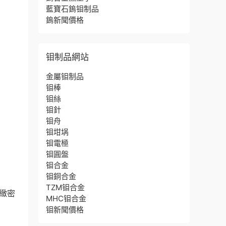
藍寶石鎢钼制品
鎢新聞價格
钼制品網站
金屬钼制品
钼棒
钼絲
钼針
钼舟
钼坩埚
钼電極
钼圓盤
钼合金
钼銅合金
TZM钼合金
緻密
MHC钼合金
钼新聞價格