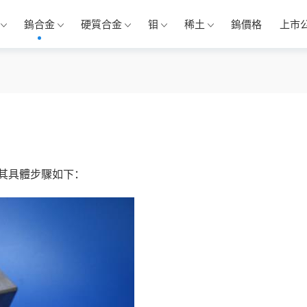
鎢合金
硬質合金
钼
稀土
鎢價格
上市
其具體步驟如下：