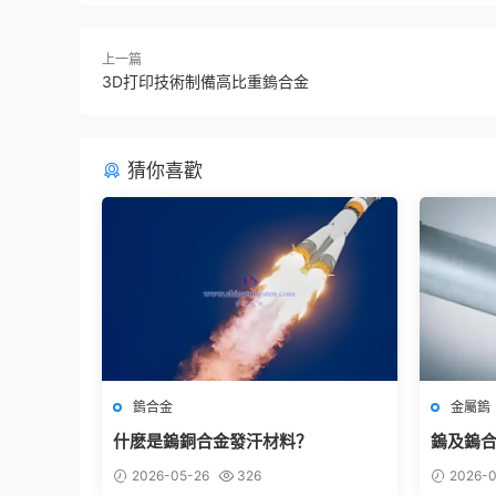
上一篇
3D打印技術制備高比重鎢合金
猜你喜歡
鎢合金
金屬鎢
什麽是鎢銅合金發汗材料？
鎢及鎢
2026-05-26
326
2026-0