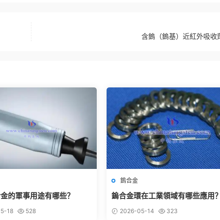
含鎢（鎢基）近紅外吸收
鎢合金
合金的軍事用途有哪些？
鎢合金環在工業領域有哪些應用
5-18
528
2026-05-14
323