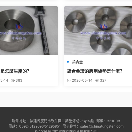
鎢合金
環是怎麽生産的？
鎢合金環的應用優勢是什麽？
5-14
383
2026-05-14
327
聯系地址：福建省廈門市軟件園二期望海路25号3樓；郵編：361008
電話：0592-5129696/5129595；電子郵件：sales@chinatungsten.com
© 2026 廈門中鎢在線在線科技有限公司