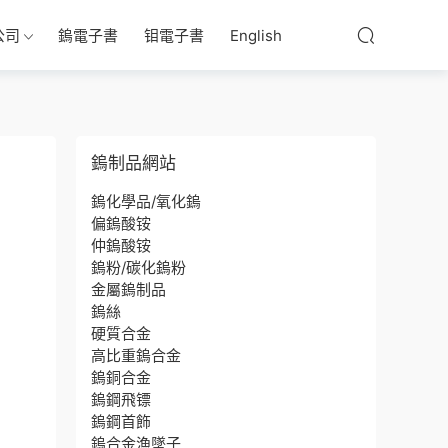
公司
鎢電子書
钼電子書
English
鎢制品網站
鎢化學品/氧化鎢
偏鎢酸铵
仲鎢酸铵
鎢粉/碳化鎢粉
金屬鎢制品
鎢絲
硬質合金
高比重鎢合金
鎢銅合金
鎢鋼飛镖
鎢鋼首飾
鎢合金漁墜子