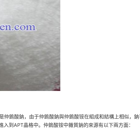
式是仲鎢酸鈉，由于仲鎢酸鈉與仲鎢酸铵在組成和結構上相似，鈉
進入到APT晶格中。仲鎢酸铵中雜質鈉的來源有以下兩方面：