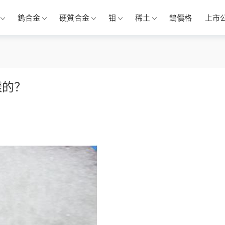
鎢合金
硬質合金
钼
稀土
鎢價格
上市
樣的？