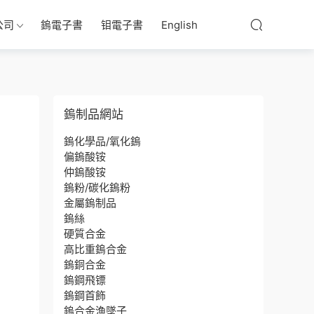
公司
鎢電子書
钼電子書
English
鎢制品網站
鎢化學品/氧化鎢
偏鎢酸铵
仲鎢酸铵
鎢粉/碳化鎢粉
金屬鎢制品
鎢絲
硬質合金
高比重鎢合金
鎢銅合金
鎢鋼飛镖
鎢鋼首飾
鎢合金漁墜子