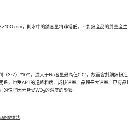
×10Ωxcm，則水中的鈉含量将非常低，不對鎢産品的質量産生
3-7）*10%，遠大于Na含量最高值0.01，故而會對細鎢粉
關系，也受APT的過飽和度、成核速率、晶體長大速率、已有晶
列的這些因素皆受WO
的濃度的影響。
3
鎢酸铵網站
.