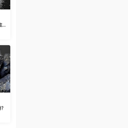
注名
粉？