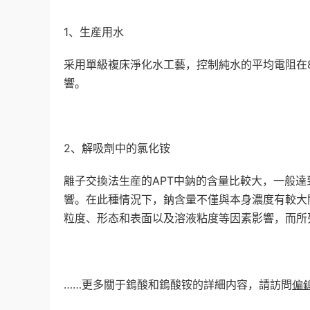
1、生産用水
采用單級複床淨化水工藝，控制純水的平均電阻在8
響。
2、解吸劑中的氯化铵
離子交換法生産的APT中鈉的含量比較大，一般達到（
響。在此種情況下，鈉含量不僅與本身濃度有較大
粒度、形态和表面以及溶液粘度等因素影響，而所
……
更多關于鎢酸和鎢酸铵的詳細内容，請訪問
偏