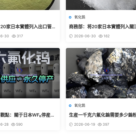
氧化鎢
20家日本實體列入出口管制
商務部：将20家日本實體列入關
單
單
6-30
317
2026-06-30
162
氧化鎢
觀點：關于日本WF₆停産事
生産一千克六氟化鎢需要多少鎢
業分析——市場情緒遠快于産
6-28
590
2026-06-19
397