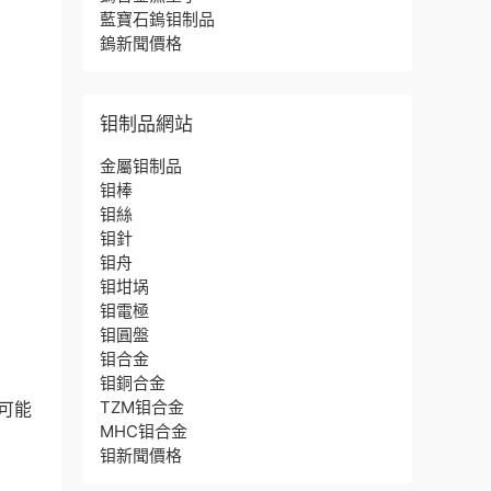
藍寶石鎢钼制品
鎢新聞價格
钼制品網站
金屬钼制品
钼棒
钼絲
钼針
钼舟
钼坩埚
钼電極
钼圓盤
钼合金
钼銅合金
TZM钼合金
可能
MHC钼合金
钼新聞價格