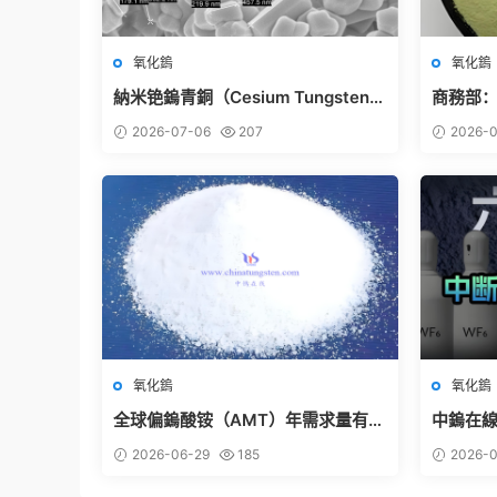
氧化鎢
氧化鎢
納米铯鎢青銅（Cesium Tungsten
商務部：
Bronze，CsₓWO₃）詳細介紹 – 中鎢
管控名
2026-07-06
207
2026-0
智造
氧化鎢
氧化鎢
全球偏鎢酸铵（AMT）年需求量有多
中鎢在線
少？
件的産
2026-06-29
185
2026-0
業現實