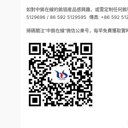
如對中鎢在線的鎢钼産品感興趣，或需定制任何鎢
5129696 / 86 592 5129595
傳真
: +86 592 51
掃碼關注“中鎢在線”微信公衆号，每早免費獲取