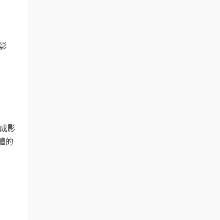
影
造成影
體的