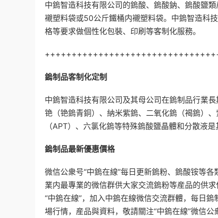
中鎢智造科技有限公司的鎢酸、鎢酸鈉、鎢酸鹽類
襯塑料袋或
50
公斤鐵桶内襯塑料袋。中鎢智造科技
格等要求做個性化包裝、印刷等客制化服務。
++++++++++++++++++++++++++++++++
鎢制品客制化定制
中鎢智造科技有限公司及其母公司在鎢制品行業長
铯（铯鎢青銅）、納米紫鎢、二氧化鎢（褐鎢）、
（
APT
）、六氯化鎢等特殊鎢酸鹽晶體和分散液是
鎢制品最新優惠價格
微信公衆号
“
中鎢在線
”
每日更新鎢粉、鎢酸铵等各
業内最專業的微信群供大家交流鎢粉等産品的供求
“
中鎢在線
”
，加入中鎢在線微信交流群體，每日鎢
場行情，産品與資料，敬請關注
“
中鎢在線
”
微信公