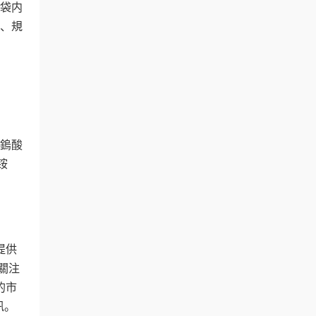
袋内
、規
鎢酸
铵
提供
關注
的市
訊。