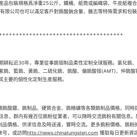
産品包裝規格爲淨重
25
公斤，鐵桶、紙筒或編織袋、牛皮紙複合
有限公司也可以滿足客戶對鎢酸鈉含量、雜志等特殊需求和包裝
+++++++++++++++++++++++++++++++++++++
期耕耘近
30
年，專業從事鎢钼制品柔性定制全球服務。氯化鎢、
紫鎢、藍鎢、黃鎢、二硫化鎢、鎢酸、偏鎢酸铵
(AMT)
、仲鎢酸
其主要的個性化定制生産服務。
類鎢酸鹽、鎢制品、硬質合金、鎢精礦等各類鎢制品價格，同時
信息，群内有幾百位鎢粉從業者，可以随時交流鎢粉有關信息。
制品價格、供求信息及時送達，實時交流。更多鎢粉價格、鎢粉
衆号，或訪問
http://news.chinatungsten.com
獲取每日更新資