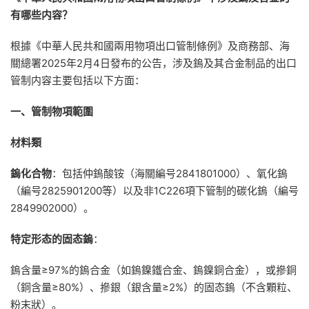
有哪些内容
？
根據《中華人民共和國兩用物項出口管制條例》及商務部、海
關總署2025年2月4日發布的公告，涉及鎢及其合金制品的出口
管制内容主要包括以下方面：
一、管制物項範圍
材料類
鎢化合物
：包括仲鎢酸铵（海關編号2841801000）、氧化鎢
（編号2825901200等）以及非1C226項下管制的碳化鎢（編号
2849902000）。
特定形态的固态鎢
：
鎢含量≥97%的鎢合金（如鎢鎳鐵合金、鎢鎳銅合金），或摻銅
（銅含量≥80%）、摻銀（銀含量≥2%）的固态鎢（不含顆粒、
粉末狀）。