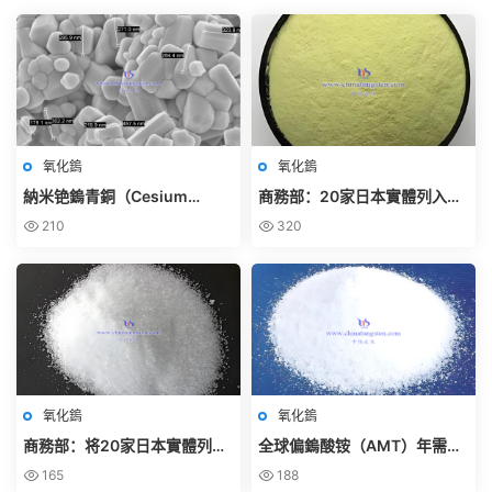
氧化鎢
氧化鎢
納米铯鎢青銅（Cesium
商務部：20家日本實體列入出
Tungsten Bronze，
口管制管控名單
210
320
CsₓWO₃）詳細介紹 – 中鎢智造
氧化鎢
氧化鎢
商務部：将20家日本實體列入
全球偏鎢酸铵（AMT）年需求
關注名單
量有多少？
165
188