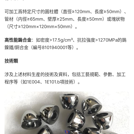
可加工爲特定尺寸的圓柱體（直徑≥120mm、長度≥50mm）、
管材（内徑≥65mm、壁厚≥25mm、長度≥50mm）或塊狀物
（尺寸≥120mm×120mm×50mm）。
高性能鎢合金
：如密度>17.5g/cm³、抗拉強度>1270MPa的鎢
鎳鐵/銅合金（編号8101940001等）。
技術類
涉及上述材料生産的技術及資料，包括工藝規範、參數、加工
程序等（如1E004、1E101.b項技術）。