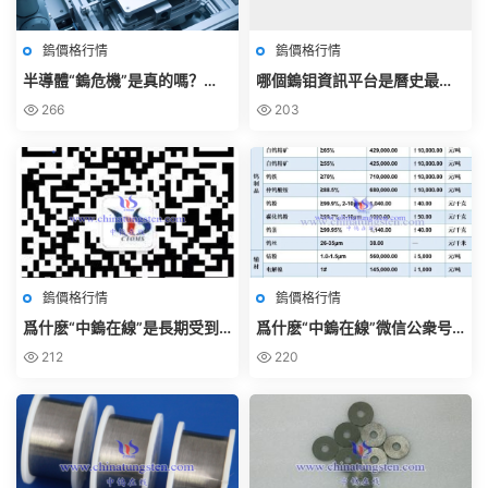
鎢價格行情
鎢價格行情
半導體“鎢危機”是真的嗎？
哪個鎢钼資訊平台是曆史最
——通過日韓公開信息交叉驗
長、專業、權威和完全免費
266
203
證
的？
鎢價格行情
鎢價格行情
爲什麽“中鎢在線”是長期受到
爲什麽“中鎢在線”微信公衆号
鎢钼行業關注的權威微信公衆
被公認是權威和公允的？
212
220
号？