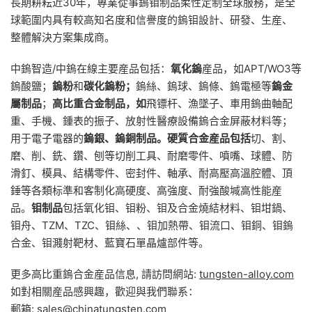
長期耕耘近30年，專業從事鎢钼制品柔性定制全球服務，是全
球範圍内具有較高知名度和信譽度的鎢钼設計、研發、生産、
整體解決方案集成商。
中鎢智造/中鎢在線主要産品包括：
氧化鎢
産品，如APT/WO3等
鎢酸鹽；
鎢粉
和
碳化鎢粉；
鎢絲、鎢球、鎢條、鎢電極等
鎢金
屬制品
；
高比重合金制品，如
飛镖杆、漁墜子、車用鎢曲軸配
重、手機、鍾表的振子、放射性醫療設備鎢合金屏蔽材料等；
用于電子電器的
鎢銀、鎢銅制品。硬質合金産品包括
切、割、
磨、削、銑、鑽、刨等切削工具、耐磨零件、噴嘴、球體、防
滑釘、模具、結構零件、密封件、軸承、耐高壓高溫腔體、頂
錘等各類标準和客制化高硬度、高強度、耐強酸堿高性能産
品。
钼制品
包括氧化钼、钼粉、钼及合金燒結材料、钼坩鍋、
钼舟、TZM、TZC、钼絲、、钼加熱帶、钼流口、钼銅、钼鎢
合金、钼濺射靶材、藍寶石單晶爐部件等。
更多高比重鎢合金産品信息, 請訪問網站:
tungsten-alloy.com
如對相關産品感興趣，歡迎與我們聯系：
郵箱:
sales@chinatungsten.com