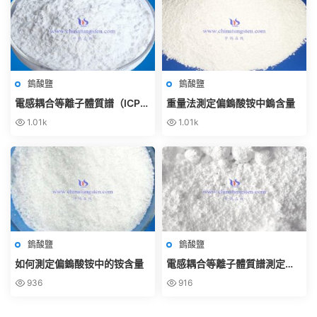
鎢酸鹽
鎢酸鹽
電感耦合等離子體質譜（ICP-
重量法測定偏鎢酸铵中鎢含量
MS）測定偏鎢酸铵中鎢含量
1.01k
1.01k
鎢酸鹽
鎢酸鹽
如何測定偏鎢酸铵中的铵含量
電感耦合等離子體質譜測定偏
鎢酸铵中雜質元素
936
916