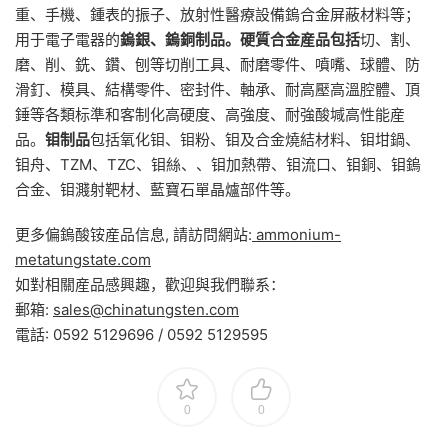
重、手機、鍾表的振子、放射性醫療設備鎢合金屏蔽材料等；
用于電子電器的
鎢銀、鎢銅制品。硬質合金産品包括
切、割、
磨、削、銑、鑽、刨等切削工具、耐磨零件、噴嘴、球體、防
滑釘、模具、結構零件、密封件、軸承、耐高壓高溫腔體、頂
錘等各類标準和客制化高硬度、高強度、耐強酸堿高性能産
品。
钼制品
包括氧化钼、钼粉、钼及合金燒結材料、钼坩鍋、
钼舟、TZM、TZC、钼絲、、钼加熱帶、钼流口、钼銅、钼鎢
合金、钼濺射靶材、藍寶石單晶爐部件等。
更多偏鎢酸铵産品信息, 請訪問網站:
ammonium-
metatungstate.com
如對相關産品感興趣，歡迎與我們聯系：
郵箱:
sales@chinatungsten.com
電話: 0592 5129696 / 0592 5129595
0
0