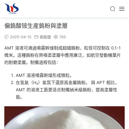
偏鎢酸铵生産鎢粉與塗層
2025-04-15
鎢酸鹽
765
AMT 溶液可通過噴霧幹燥制成超細鎢粉，粒徑可控制在 0.1-1
微米。這種鎢粉在熱噴塗塗層中應用廣泛，如航空發動機葉片
的耐磨塗層。制備過程包括：
AMT 溶液噴霧幹燥形成微粒。
在氫氣（H₂）氣氛下還原爲金屬鎢粉。 與 APT 相比，
AMT 的溶液工藝更适合制備納米級鎢粉，提高塗層性
能。