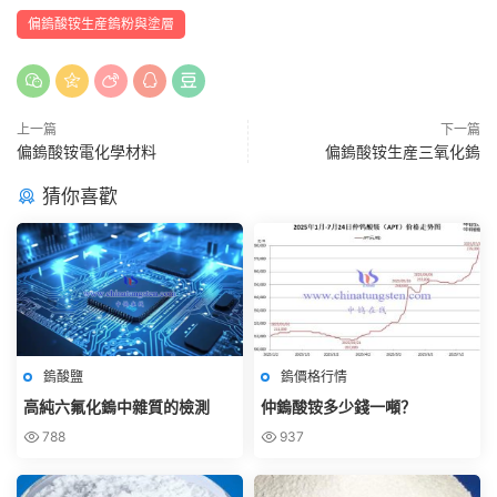
偏鎢酸铵生産鎢粉與塗層
上一篇
下一篇
偏鎢酸铵電化學材料
偏鎢酸铵生産三氧化鎢
猜你喜歡
鎢酸鹽
鎢價格行情
高純六氟化鎢中雜質的檢測
仲鎢酸铵多少錢一噸？
788
937