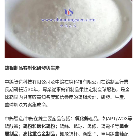
鎢钼制品客制化研發與生産
中鎢智造科技有限公司及中鎢在線科技有限公司在鎢制品行業
長期耕耘近30年，專業從事鎢钼制品柔性定制全球服務，是全
球範圍内具有較高知名度和信譽度的鎢钼設計、研發、生産、
整體解決方案集成商。
中鎢智造/中鎢在線主要産品包括：
氧化鎢
産品，如APT/WO3等
鎢酸鹽；
鎢粉
和
碳化鎢粉；
鎢絲、鎢球、鎢條、鎢電極等
鎢金
屬制品
；
高比重合金制品，如
飛镖杆、漁墜子、車用鎢曲軸配