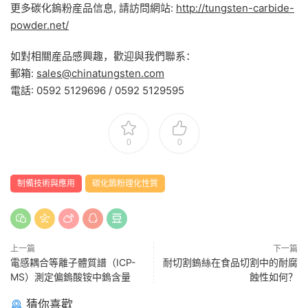
更多碳化鎢粉産品信息, 請訪問網站:
http://tungsten-carbide-
powder.net/
如對相關産品感興趣，歡迎與我們聯系：
郵箱:
sales@chinatungsten.com
電話: 0592 5129696 / 0592 5129595
0
0
制備技術與應用
碳化鎢粉理化性質
上一篇
下一篇
電感耦合等離子體質譜（ICP-
耐切割鎢絲在食品切割中的耐腐
MS）測定偏鎢酸铵中鎢含量
蝕性如何？
猜你喜歡