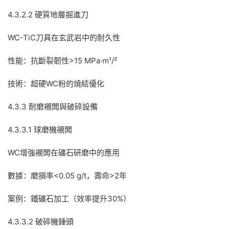
4.3.2.2 硬質地層掘進刀
WC-TiC刀具在玄武岩中的耐久性
性能：抗斷裂韌性>15 MPa·m¹/²
技術：超硬WC粉的燒結優化
4.3.3 耐磨襯闆與破碎設備
4.3.3.1 球磨機襯闆
WC增強襯闆在礦石研磨中的應用
數據：磨損率<0.05 g/t，壽命>2年
案例：鐵礦石加工（效率提升30%）
4.3.3.2 破碎機錘頭