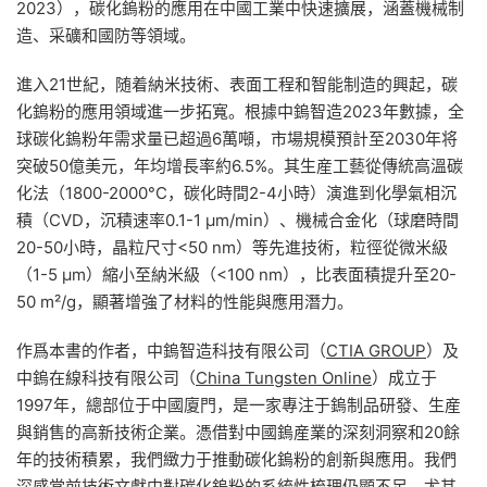
2023），碳化鎢粉的應用在中國工業中快速擴展，涵蓋機械制
造、采礦和國防等領域。
進入21世紀，随着納米技術、表面工程和智能制造的興起，碳
化鎢粉的應用領域進一步拓寬。根據中鎢智造2023年數據，全
球碳化鎢粉年需求量已超過6萬噸，市場規模預計至2030年将
突破50億美元，年均增長率約6.5%。其生産工藝從傳統高溫碳
化法（1800-2000°C，碳化時間2-4小時）演進到化學氣相沉
積（CVD，沉積速率0.1-1 μm/min）、機械合金化（球磨時間
20-50小時，晶粒尺寸<50 nm）等先進技術，粒徑從微米級
（1-5 μm）縮小至納米級（<100 nm），比表面積提升至20-
50 m²/g，顯著增強了材料的性能與應用潛力。
作爲本書的作者，中鎢智造科技有限公司（
CTIA GROUP
）及
中鎢在線科技有限公司（
China Tungsten Online
）成立于
1997年，總部位于中國廈門，是一家專注于鎢制品研發、生産
與銷售的高新技術企業。憑借對中國鎢産業的深刻洞察和20餘
年的技術積累，我們緻力于推動碳化鎢粉的創新與應用。我們
深感當前技術文獻中對碳化鎢粉的系統性梳理仍顯不足，尤其