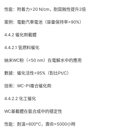
性能：附着力>20 N/cm，耐腐蝕性提升2倍
案例：電動汽車電池（容量保持率>90%）
4.4.2 催化劑載體
4.4.2.1 氫燃料催化
納米WC粉（<50 nm）在電解水中的應用
數據：催化活性>95%（對比Pt/C）
技術：WC-Pt複合催化劑
4.4.2.2 化工催化
WC基載體在氨合成中的穩定性
性能：耐溫>600°C，壽命>5000小時