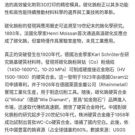
池的高效催化劑到3D打印的精密模具，碳化鎢粉正以其多功能
性和高性能持續推動材料科學的邊界與工業技術的革新。
碳化鎢粉的發現與應用曆史可追溯至19世紀末的鎢化學研究。
1893年，法國化學家Henri Moissan首次通過高溫碳化反應合
成了碳化鎢，但當時僅作爲實驗室産物，未見工業應用。
真正的突破發生在1920年代，德國冶金學家Karl Schröter在研
究鎢基硬質材料時，發現将碳化鎢粉與钴（Co）粉燒結
（1450-1600°C，10-20 MPa）可制成硬度接近金剛石（HV
1500-1800）的硬質合金。這一發明于1923年由德國Osram公
司申請專利，并于1926年在德國萊茵金屬公司（Rheinmetall）
實現工業化生産，用于制造切削工具。随後，碳化鎢硬質合金
以“Widia”（德語“Wie Diamant”，意爲“如金剛石”）品牌進入
市場，迅速取代傳統高速鋼，開啓了硬質合金時代。中國對碳
化鎢粉的研究起步于20世紀50年代，株洲硬質合金廠于1958年
成功試制出首批WC-Co硬質合金，填補了國内空白。此後，依
托中國豐富的鎢資源（占全球儲量約60%，數據來源：USGS