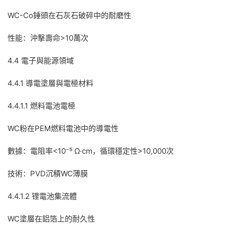
WC-Co錘頭在石灰石破碎中的耐磨性
性能：沖擊壽命>10萬次
4.4 電子與能源領域
4.4.1 導電塗層與電極材料
4.4.1.1 燃料電池電極
WC粉在PEM燃料電池中的導電性
數據：電阻率<10⁻⁵ Ω·cm，循環穩定性>10,000次
技術：PVD沉積WC薄膜
4.4.1.2 锂電池集流體
WC塗層在鋁箔上的耐久性