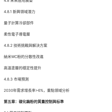
4.8 未來應用展望
4.8.1 新興領域潛力
量子計算冷卻部件
柔性電子導電層
4.8.2 技術挑戰與解決方案
納米WC粉的分散性改進
高溫塗層的穩定性提升
4.8.3 市場預測
2030年需求增長率>6%，重點領域分析
第五章：碳化鎢粉的質量控制與标準