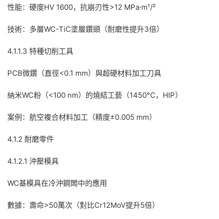
性能：硬度HV 1600，抗崩刃性>12 MPa·m¹/²
技術：多層WC-TiC塗層鑽頭（耐磨性提升3倍）
4.1.1.3 特種切削工具
PCB微鑽（直徑<0.1 mm）與超硬材料加工刀具
納米WC粉（<100 nm）的燒結工藝（1450°C，HIP）
案例：航空複合材料加工（精度±0.005 mm）
4.1.2 耐磨零件
4.1.2.1 沖壓模具
WC基模具在冷沖鋼闆中的應用
數據：壽命>50萬次（對比Cr12MoV提升5倍）