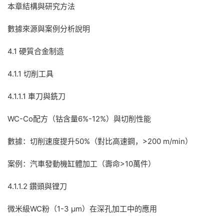
本章結構與研究方法
數據來源與案例分析說明
4.1 硬質合金制造
4.1.1 切削工具
4.1.1.1 車刀與銑刀
WC-Co配方（钴含量6%-12%）與切削性能
數據：切削速度提升50%（對比高速鋼，>200 m/min）
案例：汽車發動機缸體加工（壽命>10萬件）
4.1.1.2 鑽頭與镗刀
微米級WC粉（1-3 μm）在深孔加工中的應用