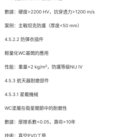
數據：硬度>2200 HV，抗穿透力>1200 m/s
案例：主戰坦克防護（厚度<50 mm）
4.5.2.2 防彈衣插件
輕量化WC基闆的應用
性能：重量<2 kg/m²，防護等級NIJ IV
4.5.3 航天器耐磨部件
4.5.3.1 星載機械
WC塗層在衛星關節中的耐磨性
數據：摩擦系數<0.05，壽命>10年
技術：真空PVD工藝