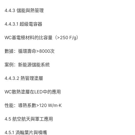
4.4.3 儲能與熱管理
4.4.3.1 超級電容器
WC基電極材料的比容量（>250 F/g）
數據：循環壽命>8000次
案例：新能源儲能系統
4.4.3.2 熱管理塗層
WC散熱塗層在LED中的應用
性能：導熱系數>120 W/m·K
4.5 航空航天與軍工應用
4.5.1 渦輪葉片與噴嘴