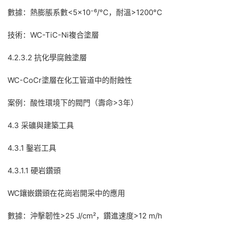
數據：熱膨脹系數<5×10⁻⁶/°C，耐溫>1200°C
技術：WC-TiC-Ni複合塗層
4.2.3.2 抗化學腐蝕塗層
WC-CoCr塗層在化工管道中的耐蝕性
案例：酸性環境下的閥門（壽命>3年）
4.3 采礦與建築工具
4.3.1 鑿岩工具
4.3.1.1 硬岩鑽頭
WC鑲嵌鑽頭在花崗岩開采中的應用
數據：沖擊韌性>25 J/cm²，鑽進速度>12 m/h