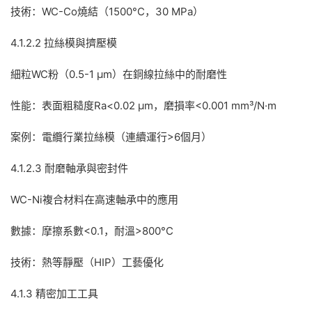
技術：WC-Co燒結（1500°C，30 MPa）
4.1.2.2 拉絲模與擠壓模
細粒WC粉（0.5-1 μm）在銅線拉絲中的耐磨性
性能：表面粗糙度Ra<0.02 μm，磨損率<0.001 mm³/N·m
案例：電纜行業拉絲模（連續運行>6個月）
4.1.2.3 耐磨軸承與密封件
WC-Ni複合材料在高速軸承中的應用
數據：摩擦系數<0.1，耐溫>800°C
技術：熱等靜壓（HIP）工藝優化
4.1.3 精密加工工具