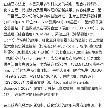
在編寫方法上，本書采用多學科交叉的視角，融合材料科學、
化學工程、機械制造及應用物理的最新成果。内容結構上，第
一章至第三章介紹碳化鎢粉的基礎特性、生産工藝及微觀結構
分析（如XRD峰位2θ=35.6°對應WC(100)晶面）；第四章作爲
全書重點，詳盡探讨其在硬質合金（硬度HV 1500-2000）、表
面塗層（結合強度>70 MPa）、采礦工具（沖擊韌性>25
J/cm²）等領域的應用，細化至具體場景與技術數據；第五章至
第六章聚焦質量控制（如粒徑分布RSD<5%）、标準規範及性
能優化（如摻雜Co提升韌性）；第七章至第八章關注環境影響
（如粉塵排放<10 mg/m³）、安全考量及市場趨勢；第九章提
供術語表與資源支持；附錄補充微觀分析（SEM/TEM分辨率<1
nm）、粒徑标準及規範對比。書中大量引用國際标準（如ISO
4499-2:2020、ASTM B430-19）、國内規範（如GB/T
4295-2008）及最新文獻（如《Journal of Materials
Science》2023年論文），并輔以實驗數據、顯微圖像和案例
分析，确保内容的科學性與實用性。
在全球綠色發展的浪潮中，碳化鎢粉的應用前景愈加廣闊。中