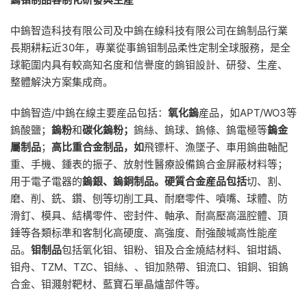
中鎢智造科技有限公司及中鎢在線科技有限公司在鎢制品行業
長期耕耘近30年，專業從事鎢钼制品柔性定制全球服務，是全
球範圍内具有較高知名度和信譽度的鎢钼設計、研發、生産、
整體解決方案集成商。
中鎢智造/中鎢在線主要産品包括：
氧化鎢
産品，如APT/WO3等
鎢酸鹽；
鎢粉
和
碳化鎢粉；
鎢絲、鎢球、鎢條、鎢電極等
鎢金
屬制品
；
高比重合金制品，如
飛镖杆、漁墜子、車用鎢曲軸配
重、手機、鍾表的振子、放射性醫療設備鎢合金屏蔽材料等；
用于電子電器的
鎢銀、鎢銅制品。硬質合金産品包括
切、割、
磨、削、銑、鑽、刨等切削工具、耐磨零件、噴嘴、球體、防
滑釘、模具、結構零件、密封件、軸承、耐高壓高溫腔體、頂
錘等各類标準和客制化高硬度、高強度、耐強酸堿高性能産
品。
钼制品
包括氧化钼、钼粉、钼及合金燒結材料、钼坩鍋、
钼舟、TZM、TZC、钼絲、、钼加熱帶、钼流口、钼銅、钼鎢
合金、钼濺射靶材、藍寶石單晶爐部件等。