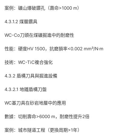
案例：礦山爆破鑽孔（壽命>1000 m）
4.3.1.2 煤層鑽具
WC-Co刀頭在煤礦掘進中的耐磨性
性能：硬度HV 1500，抗磨損率<0.002 mm³/N·m
技術：WC-TiC複合強化
4.3.2 盾構刀具與掘進設備
4.3.2.1 地鐵盾構刀盤
WC基刀具在砂岩地層中的應用
數據：切削壽命>6000 m，耐磨性提升2倍
案例：城市隧道工程（更換周期>1年）