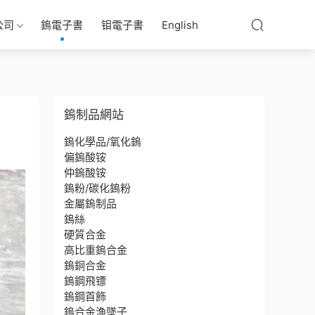
公司
鎢電子書
钼電子書
English
鎢制品網站
鎢化學品/氧化鎢
偏鎢酸铵
仲鎢酸铵
鎢粉/碳化鎢粉
金屬鎢制品
鎢絲
硬質合金
高比重鎢合金
鎢銅合金
鎢鋼飛镖
鎢鋼首飾
鎢合金漁墜子