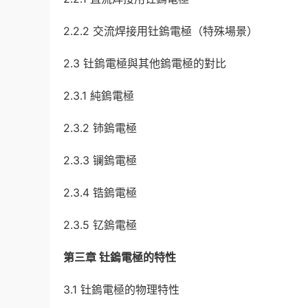
2.2.2 交流焊接用钍鎢電極（特殊場景）
2.3 钍鎢電極與其他鎢電極的對比
2.3.1 純鎢電極
2.3.2 铈鎢電極
2.3.3 镧鎢電極
2.3.4 锆鎢電極
2.3.5 钇鎢電極
第三章 钍鎢電極的特性
3.1 钍鎢電極的物理特性