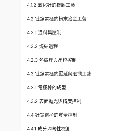
4.1.2 氧化钍的摻雜工藝
4.2 钍鎢電極的粉末冶金工藝
4.2.1 混料與壓制
4.2.2 燒結過程
4.2.3 熱處理與晶粒控制
4.3 钍鎢電極的壓延與磨抛工藝
4.3.1 電極棒的成型
4.3.2 表面抛光與精度控制
4.4 钍鎢電極的質量控制
4.4.1 成分均勻性檢測