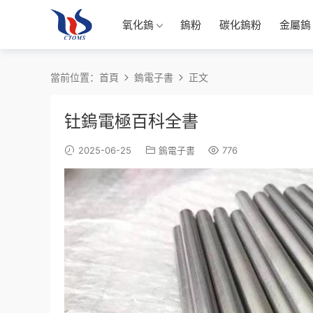
氧化鎢
鎢粉
碳化鎢粉
金屬鎢
當前位置：
首頁
鎢電子書
正文
钍鎢電極百科全書
2025-06-25
鎢電子書
776