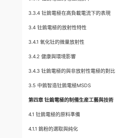
3.3.4 钍鎢電極在高負載電流下的表現
3.4 钍鎢電極的放射性特性
3.4.1 氧化钍的微量放射性
3.4.2 健康與環境影響
3.4.3 钍鎢電極的與非放射性電極的對比
3.5 中鎢智造钍鎢電極MSDS
第四章 钍鎢電極的制備生産工藝與技術
4.1 钍鎢電極的原料準備
4.1.1 鎢粉的選取與純化