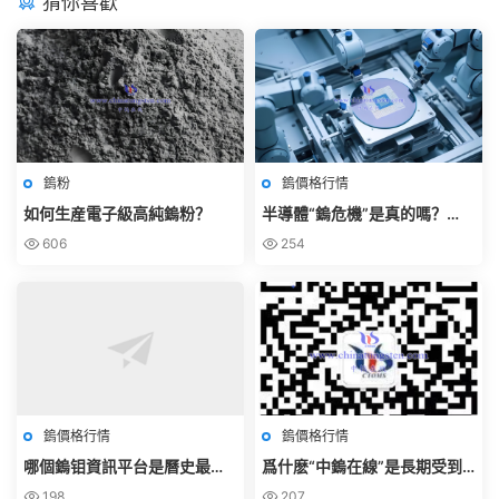
猜你喜歡
鎢粉
鎢價格行情
如何生産電子級高純鎢粉？
半導體“鎢危機”是真的嗎？
——通過日韓公開信息交叉驗
606
254
證
鎢價格行情
鎢價格行情
哪個鎢钼資訊平台是曆史最
爲什麽“中鎢在線”是長期受到
長、專業、權威和完全免費
鎢钼行業關注的權威微信公衆
198
207