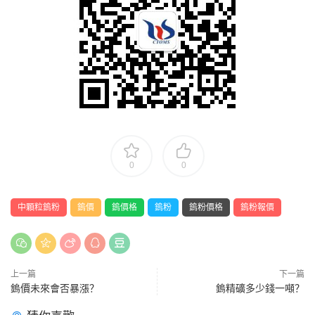
0
0
中顆粒鎢粉
鎢價
鎢價格
鎢粉
鎢粉價格
鎢粉報價
上一篇
下一篇
鎢價未來會否暴漲？
鎢精礦多少錢一噸？