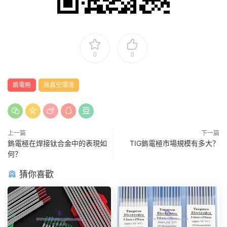
0
0
鎢電極
高真空環境
上一篇
下一篇
鎢電極在焊接钛合金中的表現如
TIG鎢電極市場規模有多大？
何？
猜你喜歡