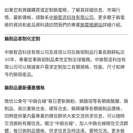
如果您有興趣購買或定制鎢電極，了解其詳細信息、市場行
情、最新價格，請聯系
中鎢智造科技有限公司
。更多關于鎢電
極的資訊和産品資料請訪問我們的專業
鎢電極網站
詳細介紹。
鎢制品客制化定制
中鎢智造科技有限公司及其母公司在鎢钼制品行業長期耕耘近
30年，專業從事鎢钼制品柔性定制全球服務。中鎢智造科技有
限公司可以根據客戶需求定制加工各類規格、性能、尺寸和牌
号的鎢钼産品。
鎢制品最新優惠價格
微信公衆号“中鎢在線”每日更新鎢粉、鎢酸铵等各類鎢酸鹽、鎢
制品、高比重鎢合金、硬質合金、鎢精礦等各類鎢制品價格，
同時提供業内最專業的微信群供大家交流供求信息，可以随時
交流鎢粉有關信息。關注“中鎢在線”，加入中鎢在線微信交流群
體，每日鎢制品價格、供求信息及時送達，實時交流。更多鎢