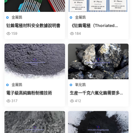
金屬鎢
金屬鎢
钍鎢電極材料安全數據說明書
《钍鎢電極（Thoriated
Tungsten Electrode）使用規
159
184
範》
金屬鎢
氧化鎢
電子級高純鎢粉制備技術
生産一千克六氟化鎢需要多少
鎢粉？
317
412