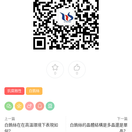
0
0
抗腐蝕性
白鎢絲
上一篇
下一篇
白鎢絲在在高溫環境下表現如
白鎢絲的晶體結構是多晶還是單
何？
晶？