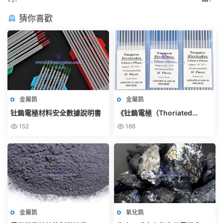
猜你喜歡
金屬鎢
金屬鎢
钍鎢電極材料安全數據說明書
《钍鎢電極（Thoriated
Tungsten Electrode）使用規
152
166
範》
金屬鎢
氧化鎢