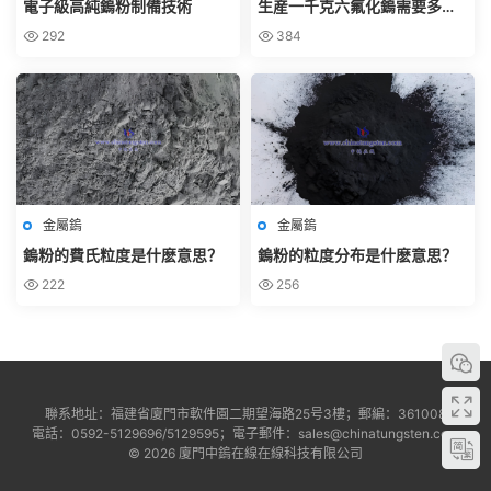
電子級高純鎢粉制備技術
生産一千克六氟化鎢需要多少
鎢粉？
292
384
金屬鎢
金屬鎢
鎢粉的費氏粒度是什麽意思？
鎢粉的粒度分布是什麽意思？
222
256
聯系地址：福建省廈門市軟件園二期望海路25号3樓；郵編：361008
電話：0592-5129696/5129595；電子郵件：sales@chinatungsten.com
© 2026 廈門中鎢在線在線科技有限公司