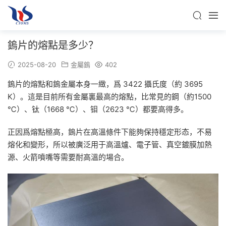
鎢片的熔點是多少？
2025-08-20
金屬鎢
402
鎢片的熔點和鎢金屬本身一緻，爲 3422 攝氏度（約 3695
K）。這是目前所有金屬裏最高的熔點，比常見的鋼（約1500
℃）、钛（1668 ℃）、钼（2623 ℃）都要高得多。
正因爲熔點極高，鎢片在高溫條件下能夠保持穩定形态，不易
熔化和變形，所以被廣泛用于高溫爐、電子管、真空鍍膜加熱
源、火箭噴嘴等需要耐高溫的場合。