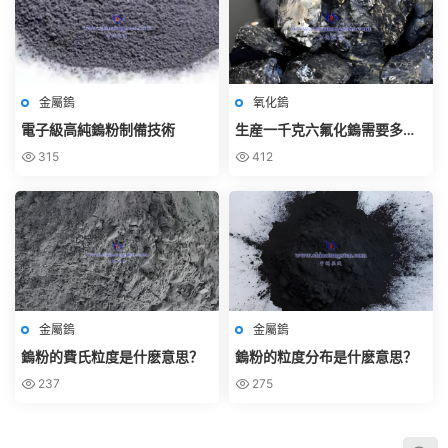
金屬鎢
氧化鎢
電子級高純鎢粉制備技術
生産一千克六氟化鎢需要多少
鎢粉？
315
412
金屬鎢
金屬鎢
鎢粉的費氏粒度是什麽意思？
鎢粉的粒度分布是什麽意思？
237
275