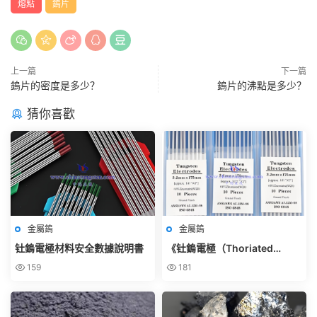
熔點
鎢片
上一篇
下一篇
鎢片的密度是多少？
鎢片的沸點是多少？
猜你喜歡
金屬鎢
金屬鎢
钍鎢電極材料安全數據說明書
《钍鎢電極（Thoriated
Tungsten Electrode）使用規
159
181
範》