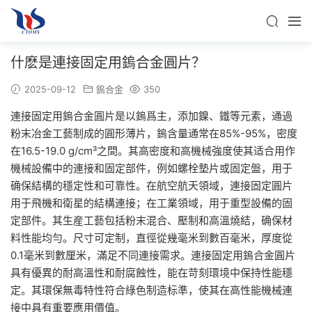
什麽是連接固定用鎢合金圓片？
2025-09-12
鎢合金
350
連接固定用鎢合金圓片是以鎢爲主，添加鎳、鐵等元素，通過
粉末冶金工藝制成的圓形薄片，鎢含量通常在85%-95%，密度
在16.5-19.0 g/cm³之間。其高密度和高機械強度使其适合用作
機械設備中的連接和固定部件，例如螺栓墊片或固定盤，用于
确保結構的穩定性和可靠性。在航空航天領域，連接固定圓片
用于飛機和衛星的結構連接；在工業領域，用于重型設備的固
定部件。其生産工藝包括粉末混合、壓制和高溫燒結，确保材
料性能均勻。尺寸可定制，直徑從幾毫米到數百毫米，厚度從
0.1毫米到數厘米，滿足不同連接需求。連接固定用鎢合金圓片
具有優異的耐高溫性和耐腐蝕性，能在苛刻環境中保持性能穩
定。其環保無毒特性符合綠色制造标準，使其在高性能機械連
接中具有重要應用價值。