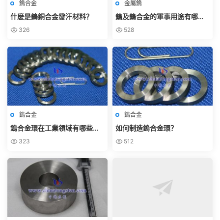
鎢合金
金屬鎢
什麽是鎢銅合金發汗材料？
鎢及鎢合金的軍事用途有哪
些？
326
528
鎢合金
鎢合金
鎢合金環在工業領域有哪些應
如何制造鎢合金環？
用？
323
512