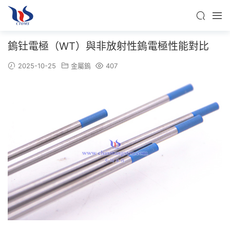
鎢钍電極（WT）與非放射性鎢電極性能對比
2025-10-25
金屬鎢
407