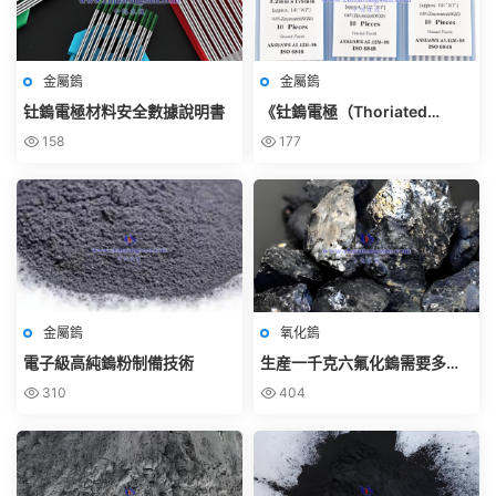
金屬鎢
金屬鎢
钍鎢電極材料安全數據說明書
《钍鎢電極（Thoriated
Tungsten Electrode）使用規
158
177
範》
金屬鎢
氧化鎢
電子級高純鎢粉制備技術
生産一千克六氟化鎢需要多少
鎢粉？
310
404