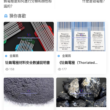
鎢電極是如何進行分類和顔色标
什麽是钼電極？
識的？
猜你喜歡
金屬鎢
金屬鎢
钍鎢電極材料安全數據說明書
《钍鎢電極（Thoriated
Tungsten Electrode）使用規
158
177
範》