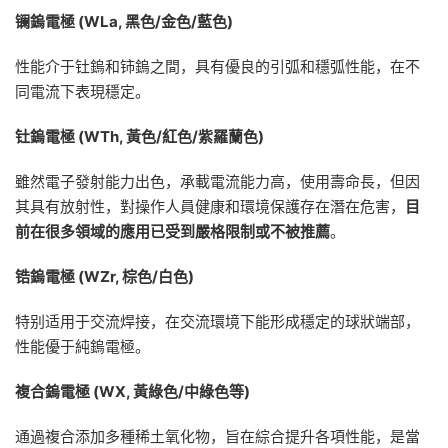
镧鎢電極
(WLa,
黑色
/
金色
/
藍色
)
性能介于钍鎢和铈鎢之間，具有優良的引弧和穩弧性能，在不
同電流下表現穩定。
钍鎢電極
(WTh,
黃色
/
紅色
/
紫羅蘭色
)
雖然電子發射能力出色，承載電流能力高，使用壽命長，但因
其具有放射性，對操作人員健康和環境保護存在潛在危害，
目
前在很多領域的應用已受到嚴格限制或不被推薦
。
锆鎢電極
(WZr,
棕色
/
白色
)
特别适用于交流焊接，在交流環境下能形成穩定的球狀端部，
性能優于純鎢電極。
複合鎢電極
(WX,
黃綠色
/
中綠色等
)
通過複合添加多種稀土氧化物，旨在綜合提升各項性能，是當