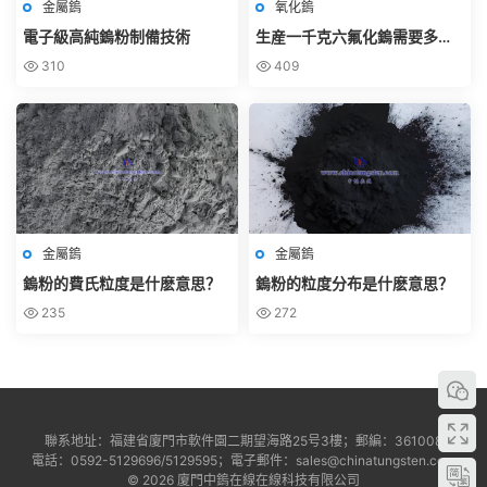
金屬鎢
氧化鎢
電子級高純鎢粉制備技術
生産一千克六氟化鎢需要多少
鎢粉？
310
409
金屬鎢
金屬鎢
鎢粉的費氏粒度是什麽意思？
鎢粉的粒度分布是什麽意思？
235
272
聯系地址：福建省廈門市軟件園二期望海路25号3樓；郵編：361008
電話：0592-5129696/5129595；電子郵件：sales@chinatungsten.com
© 2026 廈門中鎢在線在線科技有限公司