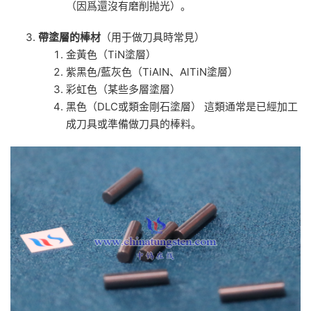
（因爲還沒有磨削抛光）。
帶塗層的棒材
（用于做刀具時常見）
金黃色（TiN塗層）
紫黑色/藍灰色（TiAlN、AlTiN塗層）
彩虹色（某些多層塗層）
黑色（DLC或類金剛石塗層） 這類通常是已經加工
成刀具或準備做刀具的棒料。