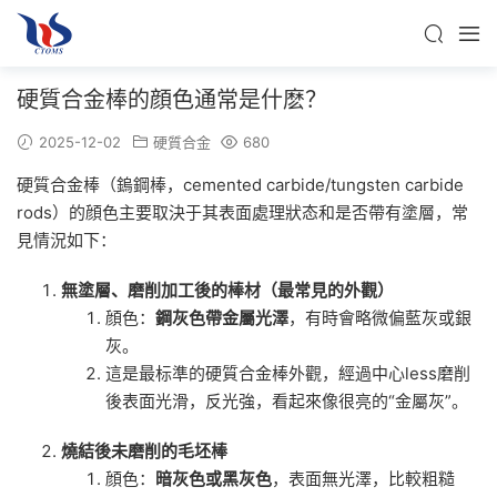
硬質合金棒的顔色通常是什麽？
2025-12-02
硬質合金
680
硬質合金棒（鎢鋼棒，cemented carbide/tungsten carbide
rods）的顔色主要取決于其表面處理狀态和是否帶有塗層，常
見情況如下：
無塗層、磨削加工後的棒材（最常見的外觀）
顔色：
鋼灰色帶金屬光澤
，有時會略微偏藍灰或銀
灰。
這是最标準的硬質合金棒外觀，經過中心less磨削
後表面光滑，反光強，看起來像很亮的“金屬灰”。
燒結後未磨削的毛坯棒
顔色：
暗灰色或黑灰色
，表面無光澤，比較粗糙