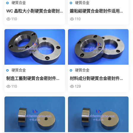
硬質合金
硬質合金
WC 晶粒大小對硬質合金密封
鎳粘結硬質合金密封件适用哪
件耐磨性的影響
些場景？
110
110
硬質合金
硬質合金
制造工藝對硬質合金密封件性
材料成分對硬質合金密封件性
能的影響
能的影響
110
129