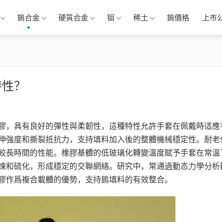
鎢合金
硬質合金
钼
稀土
鎢價格
上市
特性？
膠，具有良好的彈性與柔韌性，這種特性允許手套在佩戴時适應
伸強度和撕裂抵抗力，支持填料加入後的整體機械穩定性。耐老
較長時間的性能。橡膠基體的低玻璃化轉變溫度賦予手套在常溫
煉和硫化，形成穩定的交聯網絡。研究中，常通過動态力學分析
膠作爲複合載體的優勢，支持鎢填料的有效整合。