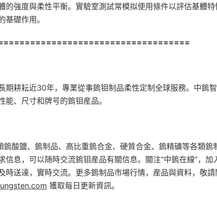
體的強度與柔性平衡。實驗室測試常模拟使用條件以評估基體特
的基礎作用。
====================================
長期耕耘近30年，專業從事鎢钼制品柔性定制全球服務。中鎢
性能、尺寸和牌号的鎢钼産品。
各類鎢酸鹽、鎢制品、高比重鎢合金、硬質合金、鎢精礦等各類鎢
求信息，可以随時交流鎢钼産品有關信息。關注“中鎢在線”，加
及時送達，實時交流。更多鎢制品市場行情，産品與資料，敬請
atungsten.com
獲取每日更新資訊。