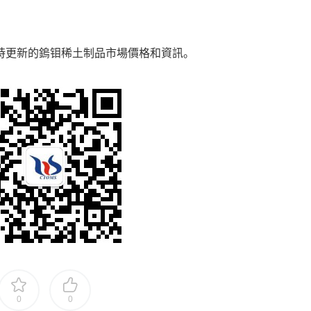
實時更新的鎢钼稀土制品市場價格和資訊。
0
0