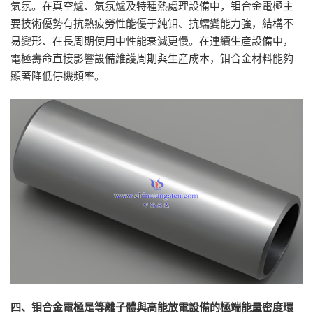
氣氛。在真空爐、氣氛爐及特種熱處理設備中，钼合金電極主
要技術優勢有抗熱疲勞性能優于純钼、抗蠕變能力強，結構不
易變形、在長周期使用中性能衰減更慢。在連續生産設備中，
電極壽命直接影響設備維護周期與生産成本，钼合金材料能夠
顯著降低停機頻率。
四、钼合金電極是等離子體與高能放電設備的極端能量密度環