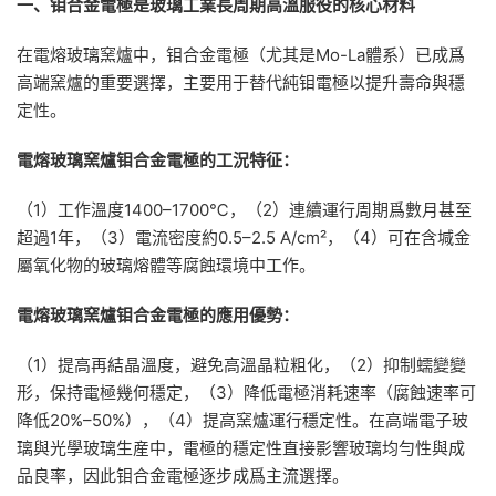
一、钼合金電極是玻璃工業長周期高溫服役的核心材料
在電熔玻璃窯爐中，钼合金電極（尤其是Mo-La體系）已成爲
高端窯爐的重要選擇，主要用于替代純钼電極以提升壽命與穩
定性。
電熔玻璃窯爐钼合金電極的工況特征：
（1）工作溫度1400–1700℃，（2）連續運行周期爲數月甚至
超過1年，（3）電流密度約0.5–2.5 A/cm²，（4）可在含堿金
屬氧化物的玻璃熔體等腐蝕環境中工作。
電熔玻璃窯爐钼合金電極的應用優勢：
（1）提高再結晶溫度，避免高溫晶粒粗化，（2）抑制蠕變變
形，保持電極幾何穩定，（3）降低電極消耗速率（腐蝕速率可
降低20%–50%），（4）提高窯爐運行穩定性。在高端電子玻
璃與光學玻璃生産中，電極的穩定性直接影響玻璃均勻性與成
品良率，因此钼合金電極逐步成爲主流選擇。