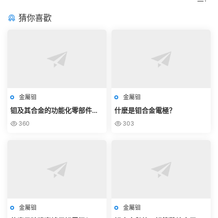
猜你喜歡
金屬钼
金屬钼
钼及其合金的功能化零部件有
什麽是钼合金電極？
哪些？
360
303
金屬钼
金屬钼