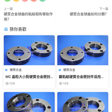
上一篇
下一篇
硬質合金球齒的粘結相有哪些作
硬質合金球齒如何分類？
用？
猜你喜歡
硬質合金
硬質合金
WC 晶粒大小對硬質合金密封
鎳粘結硬質合金密封件适用哪
件耐磨性的影響
些場景？
109
109