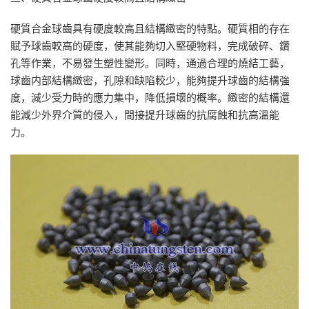
硬質合金球齒具有硬度較高且結構緻密的特點。硬質相的存在
賦予球齒較高的硬度，使其能夠切入堅硬物料，完成破碎、鑽
孔等作業，不易發生塑性變形。同時，通過合理的燒結工藝，
球齒内部結構緻密，孔隙和缺陷較少，能夠提升球齒的結構強
度，減少受力時的應力集中，降低損壞的概率。緻密的結構還
能減少外界介質的侵入，間接提升球齒的抗腐蝕和抗高溫能
力。