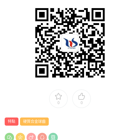
0
0
特點
硬質合金球齒