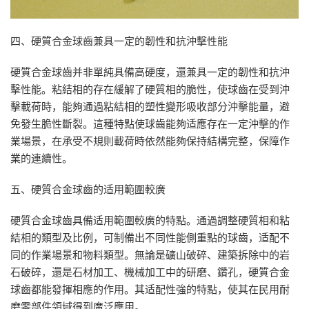
四、硬質合金球齒兼具一定的韌性和抗沖擊性能
硬質合金球齒并非單純具備高硬度，還兼具一定的韌性和抗沖
擊性能。粘結相的存在緩解了硬質相的脆性，使球齒在受到沖
擊載荷時，能夠通過粘結相的塑性變形吸收部分沖擊能量，避
免發生脆性斷裂。這種特點使球齒能夠适應存在一定沖擊的作
業場景，在承受不規則載荷時依然能夠保持結構完整，保障作
業的連續性。
五、硬質合金球齒的适用範圍較廣
硬質合金球齒具備适用範圍較廣的特點。通過調整硬質相和粘
結相的類型及比例，可制備出不同性能側重點的球齒，适配不
同的作業場景和物料類型。無論是礦山破碎、建築拆除中的岩
石破碎，還是石材加工、機械加工中的研磨、鑽孔，硬質合金
球齒都能發揮相應的作用。其适配性強的特點，使其在民用耐
磨零部件領域得到廣泛應用。