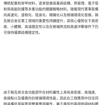
傳統配重和穿甲材料，逐漸發展爲兼具結構、熱管理、電子發
射與高能防護等多重功能的關鍵戰略材料。随着現代軍事裝備
向高速化、遠程化、隐身化、精确化以及極端環境化發展，鎢
及鎢合金在軍工領域的重要性持續提升，其核心優勢在于高密
度、小體積、高溫穩定性以及在極端熱流和高速沖擊條件下仍
可保持優異結構穩定性。
由于鎢及其合金功能部件在材料屬性上具有高密度、高強度、
高熔點以及優異的抗極端環境性能，因此在工程應用中往往同
時具備民用與軍用雙重應用屬性，屬于典型的兩用物項材料體