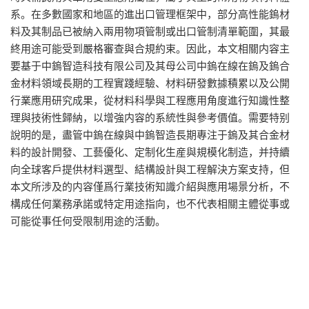
系。在多數國家和地區的進出口管理框架中，部分高性能鎢材
料及其制品已被納入兩用物項管制或出口管制清單範圍，其最
終用途可能受到嚴格審查與合規約束。因此，本文相關内容主
要基于中鎢智造科技有限公司及其母公司中鎢在線在鎢及鎢合
金材料領域長期的工程實踐經驗、材料研發數據積累以及公開
行業應用研究成果，從材料科學與工程應用角度進行知識性整
理與技術性歸納，以增強内容的系統性與參考價值。需要特别
說明的是，盡管中鎢在線與中鎢智造長期專注于鎢及其合金材
料的設計開發、工藝優化、定制化生産與規模化制造，并持續
向全球客戶提供材料選型、結構設計與工程解決方案支持，但
本文所涉及的内容僅爲行業技術知識介紹與應用場景分析，不
構成任何業務承諾或特定用途指向，也不代表相關主體從事或
可能從事任何受限制用途的活動。