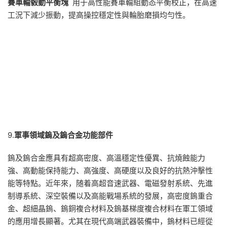
賽車輪毂動平衡塊
用于高性能賽車輪組動态平衡校正，在高速
工況下減少振動，提高操控穩定性與輪胎磨損均勻性。
9.
軍事領域鎢及鎢合金功能部件
鎢及鎢合金應具有超高密度、高溫穩定性優異、抗燒蝕能力
強、高動能保持能力、高強度、高硬度以及良好的抗熱沖擊性
能等特點。近年來，随着高超音速武器、電磁發射系統、先進
制導系統、深空裝備以及高能戰場系統的發展，高密度鎢重合
金、超細晶鎢、鎢銅複合材料及鎢基梯度複合材料在軍工領域
的應用增長顯著。尤其在現代高端武器裝備中，鎢材料已經從