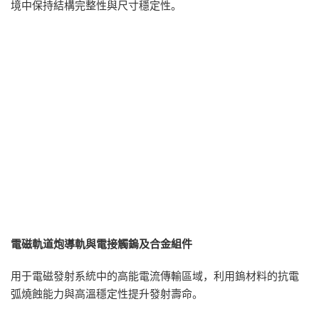
境中保持結構完整性與尺寸穩定性。
電磁軌道炮導軌與電接觸鎢及合金組件
用于電磁發射系統中的高能電流傳輸區域，利用鎢材料的抗電
弧燒蝕能力與高溫穩定性提升發射壽命。