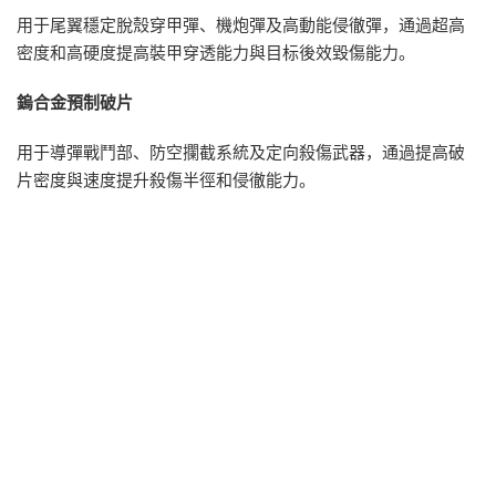
用于尾翼穩定脫殼穿甲彈、機炮彈及高動能侵徹彈，通過超高
密度和高硬度提高裝甲穿透能力與目标後效毀傷能力。
鎢合金預制破片
用于導彈戰鬥部、防空攔截系統及定向殺傷武器，通過提高破
片密度與速度提升殺傷半徑和侵徹能力。