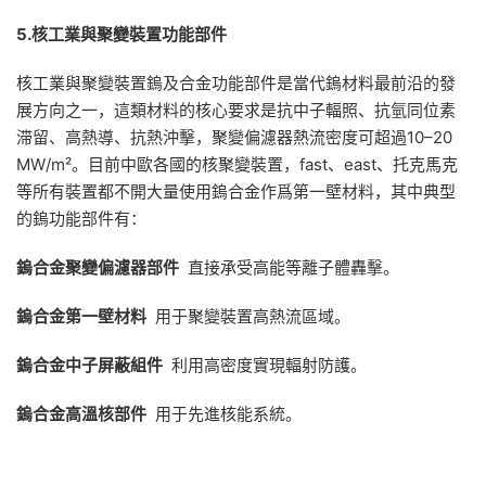
5.
核工業與聚變裝置功能部件
核工業與聚變裝置鎢及合金功能部件是當代鎢材料最前沿的發
展方向之一，這類材料的核心要求是抗中子輻照、抗氫同位素
滞留、高熱導、抗熱沖擊，聚變偏濾器熱流密度可超過10–20
MW/m²。目前中歐各國的核聚變裝置，fast、east、托克馬克
等所有裝置都不開大量使用鎢合金作爲第一壁材料，其中典型
的鎢功能部件有：
鎢合金聚變偏濾器部件
直接承受高能等離子體轟擊。
鎢合金第一壁材料
用于聚變裝置高熱流區域。
鎢合金中子屏蔽組件
利用高密度實現輻射防護。
鎢合金高溫核部件
用于先進核能系統。