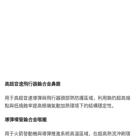
高超音速飛行器鎢合金鼻錐
用于高超音速導彈與飛行器頭部熱防護區域，利用鎢的超高熔
點與低燒蝕率提高極端氣動加熱環境下的結構穩定性。
導彈噴管鎢合金喉襯
用于火箭發動機與導彈推進系統高溫區域，在超高熱流沖刷環