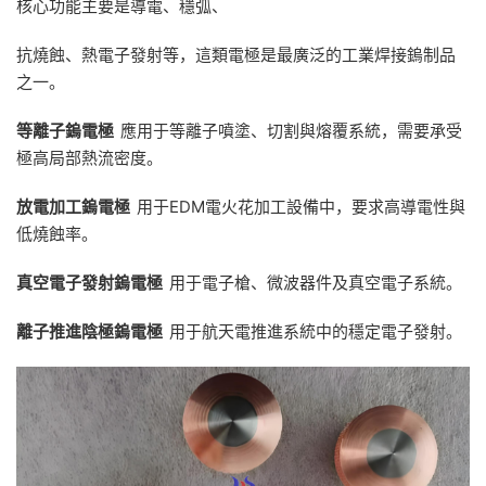
核心功能主要是導電、穩弧、
抗燒蝕、熱電子發射等，這類電極是最廣泛的工業焊接鎢制品
之一。
等離子鎢電極
應用于等離子噴塗、切割與熔覆系統，需要承受
極高局部熱流密度。
放電加工鎢電極
用于EDM電火花加工設備中，要求高導電性與
低燒蝕率。
真空電子發射鎢電極
用于電子槍、微波器件及真空電子系統。
離子推進陰極鎢電極
用于航天電推進系統中的穩定電子發射。