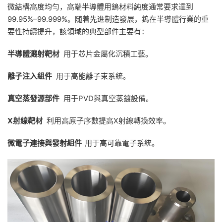
微結構高度均勻，高端半導體用鎢材料純度通常要求達到
99.95%–99.999%。随着先進制造發展，鎢在半導體行業的重
要性持續提升，該領域的典型部件主要有：
半導體濺射靶材
用于芯片金屬化沉積工藝。
離子注入組件
用于高能離子束系統。
真空蒸發源部件
用于PVD與真空蒸鍍設備。
X
射線靶材
利用高原子序數提高X射線轉換效率。
微電子連接與發射組件
用于高可靠電子系統。