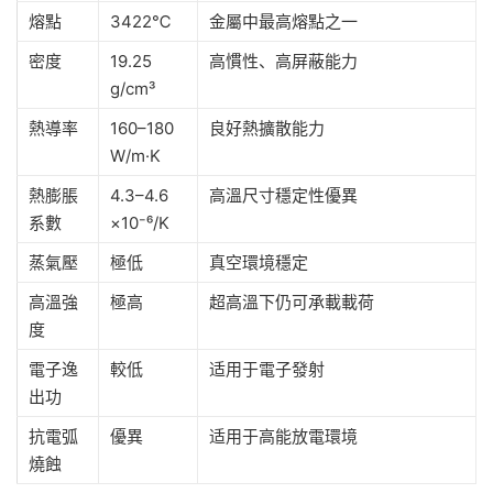
熔點
3422℃
金屬中最高熔點之一
密度
19.25
高慣性、高屏蔽能力
g/cm³
熱導率
160–180
良好熱擴散能力
W/m·K
熱膨脹
4.3–4.6
高溫尺寸穩定性優異
系數
×10⁻⁶/K
蒸氣壓
極低
真空環境穩定
高溫強
極高
超高溫下仍可承載載荷
度
電子逸
較低
适用于電子發射
出功
抗電弧
優異
适用于高能放電環境
燒蝕