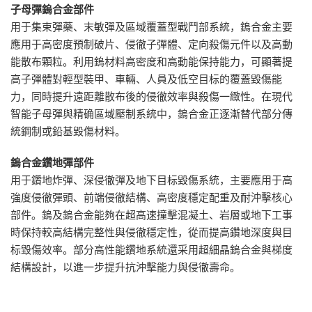
子母彈鎢合金部件
用于集束彈藥、末敏彈及區域覆蓋型戰鬥部系統，鎢合金主要
應用于高密度預制破片、侵徹子彈體、定向殺傷元件以及高動
能散布顆粒。利用鎢材料高密度和高動能保持能力，可顯著提
高子彈體對輕型裝甲、車輛、人員及低空目标的覆蓋毀傷能
力，同時提升遠距離散布後的侵徹效率與殺傷一緻性。在現代
智能子母彈與精确區域壓制系統中，鎢合金正逐漸替代部分傳
統鋼制或鉛基毀傷材料。
鎢合金鑽地彈部件
用于鑽地炸彈、深侵徹彈及地下目标毀傷系統，主要應用于高
強度侵徹彈頭、前端侵徹結構、高密度穩定配重及耐沖擊核心
部件。鎢及鎢合金能夠在超高速撞擊混凝土、岩層或地下工事
時保持較高結構完整性與侵徹穩定性，從而提高鑽地深度與目
标毀傷效率。部分高性能鑽地系統還采用超細晶鎢合金與梯度
結構設計，以進一步提升抗沖擊能力與侵徹壽命。