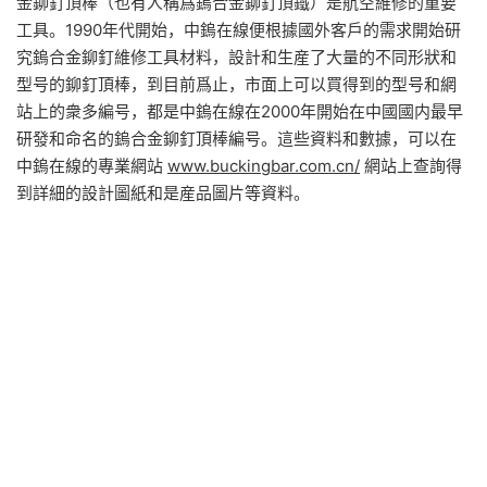
金鉚釘頂棒（也有人稱爲鎢合金鉚釘頂鐵）是航空維修的重要
工具。1990年代開始，中鎢在線便根據國外客戶的需求開始研
究鎢合金鉚釘維修工具材料，設計和生産了大量的不同形狀和
型号的鉚釘頂棒，到目前爲止，市面上可以買得到的型号和網
站上的衆多編号，都是中鎢在線在2000年開始在中國國内最早
研發和命名的鎢合金鉚釘頂棒編号。這些資料和數據，可以在
中鎢在線的專業網站
www.buckingbar.com.cn/
網站上查詢得
到詳細的設計圖紙和是産品圖片等資料。