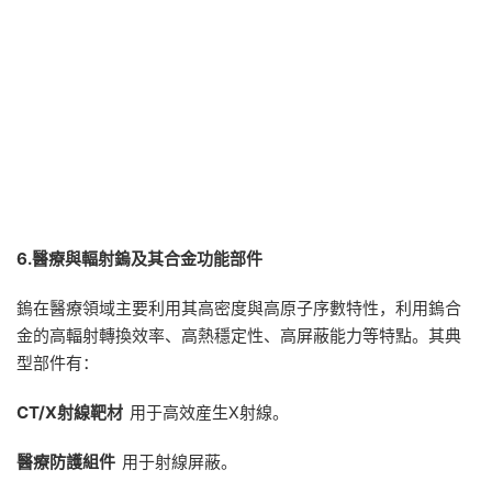
6.
醫療與輻射鎢及其合金功能部件
鎢在醫療領域主要利用其高密度與高原子序數特性，利用鎢合
金的高輻射轉換效率、高熱穩定性、高屏蔽能力等特點。其典
型部件有：
CT/X
射線靶材
用于高效産生X射線。
醫療防護組件
用于射線屏蔽。