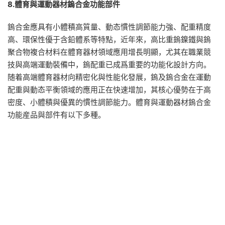
8.
體育與運動器材鎢合金功能部件
鎢合金應具有小體積高質量、動态慣性調節能力強、配重精度
高、環保性優于含鉛體系等特點，近年來，高比重鎢鎳鐵與鎢
聚合物複合材料在體育器材領域應用增長明顯，尤其在職業競
技與高端運動裝備中，鎢配重已成爲重要的功能化設計方向。
随着高端體育器材向精密化與性能化發展，鎢及鎢合金在運動
配重與動态平衡領域的應用正在快速增加，其核心優勢在于高
密度、小體積與優異的慣性調節能力。體育與運動器材鎢合金
功能産品與部件有以下多種。