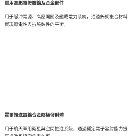
軍用高壓電接觸鎢及合金部件
用于脈沖電源、高壓開關及艦載電力系統，通過鎢銅複合材料
實現導電性與抗燒蝕性的平衡。
霍爾推進器鎢合金陰極發射體
用于航天軍用衛星與空間推進系統，通過穩定電子發射能力提