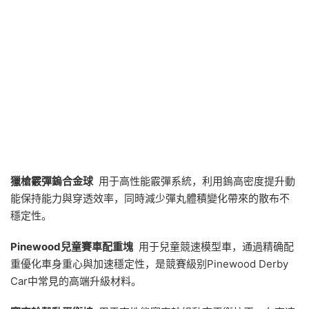
獵槍霰彈鎢合金球
用于高性能霰彈系統，利用鎢高密度提升動
能保持能力與穿透效率，同時減少彈丸體積變化帶來的散布不
穩定性。
Pinewood
兒童賽車配重塊
用于兒童競速模型車，通過精确配
重優化車身重心與加速穩定性，是競賽級别Pinewood Derby
Car中常見的高端升級材料。