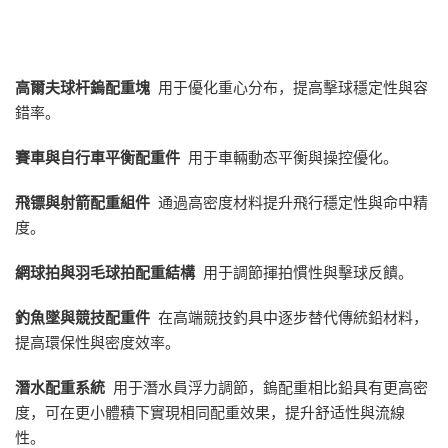
高爾夫球杆鎢配重塊
用于優化重心分布，提高擊球穩定性與容
錯率。
賽車與自行車平衡配重件
用于車輛動态平衡與操控優化。
飛镖與射箭配重組件
通過高密度材料提升飛行穩定性與命中精
度。
網球拍與羽毛球拍配重結構
用于調節揮拍慣性與擊球反饋。
釣魚墜與競技配重件
在高端競技釣具中逐步替代傳統鉛材料，
提高環保性與密度效率。
潛水配重系統
用于潛水員浮力調節，鎢配重相比鉛具有更高密
度，可在更小體積下實現相同配重效果，提升舒适性與流線
性。