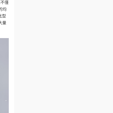
藝不僅
的均
化型
是大量