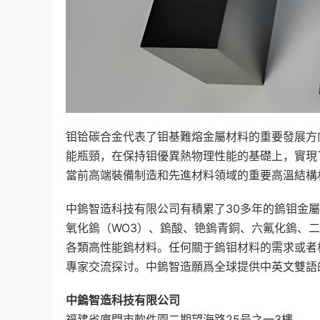
钼铪碳合金代表了钼基難熔金屬材料的重要發展方
能瓶頸，在保持钼優異熱物理性能的基礎上，實現
當前高端裝備制造和先進材料領域的重要高溫結構
中鎢智造科技有限公司有積累了30多年的鎢钼金屬
氧化鎢（WO3）、鎢酸、铯鎢青銅、六氟化鎢、
各類高性能鎢材料。任何關于鎢钼材料的需求或者
專家交流探讨。中鎢智造願爲全球提供中英文雙語
中鎢智造科技有限公司
福建省廈門市軟件園二期望海路25号之一3樓