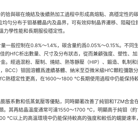
中的铪與碳在燒結及後續熱加工過程中形成高熔點、高穩定性的
。HfC顆粒均勻分布于钼基體晶内及晶界，可有效抑制晶界遷移、阻礙位
溫力學性能和長期服役穩定性。
般控制在0.8%～1.4%，碳含量約爲0.05%～0.15%。不同
最佳的HfC析出數量、尺寸及分布狀态，從而兼顧強度、塑性、加
金。經過混粉、壓制、燒結、熱等靜壓（HIP）、鍛造、軋制和
Cubic，BCC）钼固溶體爲連續基體、納米至亞微米級HfC顆粒彌散
C熱穩定性更高，在1600～1800 ℃長期使用過程中仍能保持
熱膨脹系數和低蒸氣壓等優點，同時顯著改善了純钼和TZM合金
其再結晶溫度通常可達1550～1700 ℃，明顯高于純钼（約1
；在1600 ℃以上的高溫環境中仍能保持較高的強度和較低的蠕變速率