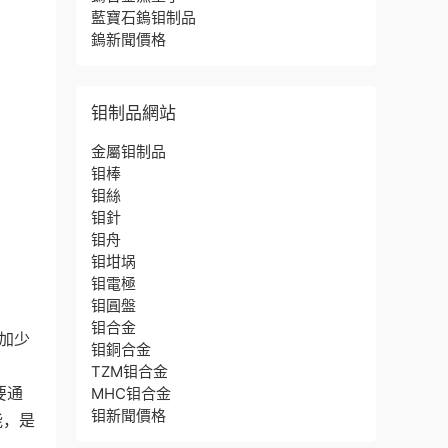
藍寶石鎢钼制品
鎢新聞價格
钼制品網站
金屬钼制品
钼棒
钼絲
钼針
钼舟
钼坩埚
钼電極
钼圓盤
钼合金
添加少
钼銅合金
TZM钼合金
要通
MHC钼合金
钼新聞價格
能，是