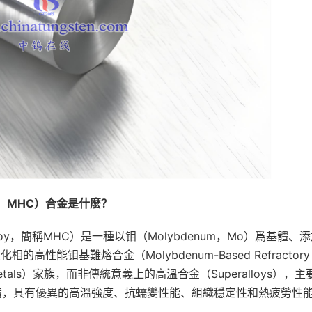
，
MHC
）合金是什麽？
n Alloy，簡稱MHC）是一種以钼（Molybdenum，Mo）爲基體、
相的高性能钼基難熔合金（Molybdenum-Based Refractory
 Metals）家族，而非傳統意義上的高溫合金（Superalloys），主
M）工藝制備，具有優異的高溫強度、抗蠕變性能、組織穩定性和熱疲勞性