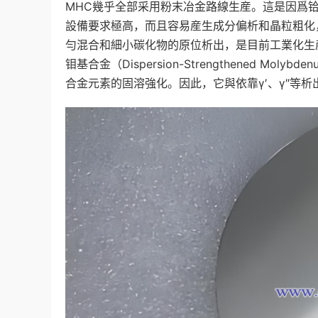
MHC幾乎全部采用粉末冶金路線生産。這是因爲铪熔
設備要求極高，而且容易産生成分偏析和晶粒粗化
勻混合和細小碳化物的原位析出，是目前工業化生
钼基合金（Dispersion-Strengthened M
合金元素的固溶強化。因此，它與依靠γ′、γ″等