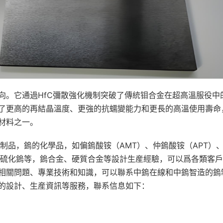
向。它通過HfC彌散強化機制突破了傳統钼合金在超高溫服役中
了更高的再結晶溫度、更強的抗蠕變能力和更長的高溫使用壽命
材料之一。
制品，鎢的化學品，如偏鎢酸铵（AMT）、仲鎢酸铵（APT）
二硫化鎢等，鎢合金、硬質合金等設計生産經驗，可以爲各類客
相關問題、專業技術和知識，可以聯系中鎢在線和中鎢智造的鎢
的設計、生産資訊等服務，聯系信息如下：