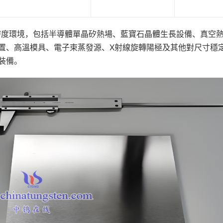
密度環境，包括半導體單晶矽熱場、藍寶石晶體生長設備、真空
置、高溫模具、電子束蒸發源、X射線旋轉陽極及其他對尺寸穩
裝備。