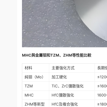
MHC
與金屬钼和
TZM
、
ZHM
等性能比較
材料
主要強化方式
長期
純钼（Mo）
加工硬化
≤12
TZM
TiC、ZrC彌散強化
≤16
MHC
HfC彌散強化
160
ZHM等新型
HfC及複合強化
≥18