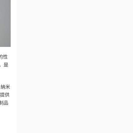
的性
，是
、納米
戶提供
制品