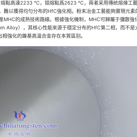
點高達2233 ℃，钼熔點爲2623 ℃，兩者采用傳統熔煉工
，難以獲得均勻分布的HfC強化相。粉末冶金工藝能夠實現元素
産MHC的成熟技術路線。根據強化機制，MHC可歸屬于彌散強
olybdenum Alloy），其核心性能來源于穩定分布的HfC第二相，而不
析出相強化的鎳基高溫合金存在本質區别。