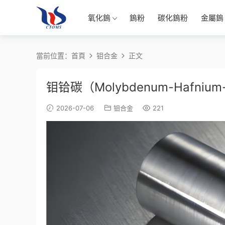
氧化鎢
鎢粉
碳化鎢粉
金屬鎢
當前位置：
首頁
钼合金
正文
钼铪碳（Molybdenum-Hafniu
2026-07-06
钼合金
221