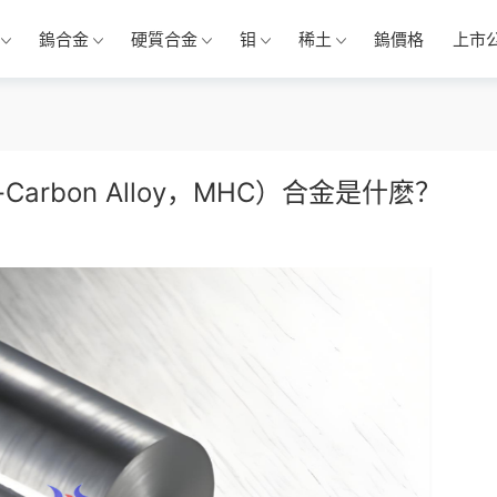
鎢合金
硬質合金
钼
稀土
鎢價格
上市
m-Carbon Alloy，MHC）合金是什麽？