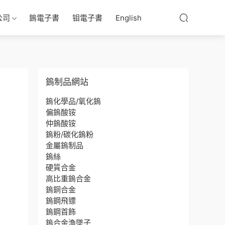
公司
鎢電子書
钼電子書
English
鎢制品網站
鎢化學品/氧化鎢
偏鎢酸铵
仲鎢酸铵
鎢粉/碳化鎢粉
金屬鎢制品
鎢絲
硬質合金
高比重鎢合金
鎢銅合金
鎢鋼飛镖
鎢鋼首飾
鎢合金漁墜子