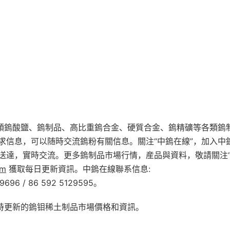
各類鎢酸鹽、鎢制品、高比重鎢合金、硬質合金、鎢精礦等各類鎢
求信息，可以随時交流鎢粉有關信息。關注“中鎢在線”，加入中
送達，實時交流。更多鎢制品市場行情，産品與資料，敬請關注
om
獲取每日更新資訊。中鎢在線聯系信息:
9696 / 86 592 5129595。
實時更新的鎢钼稀土制品市場價格和資訊。