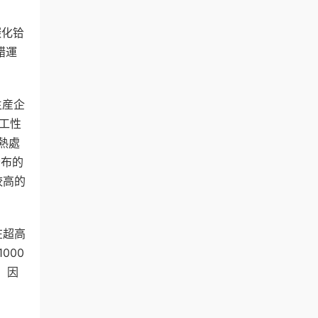
碳化铪
錯運
生産企
工性
熱處
分布的
較高的
在超高
000
，因