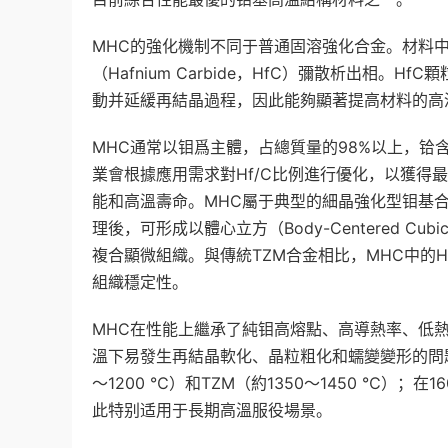
MHC的強化機制不同于普通固溶強化合金。材料
（Hafnium Carbide，HfC）彌散析出相
動并延緩再結晶過程，因此能夠顯著提高材料的高
MHC通常以钼爲主體，占總質量的98%以上，铪含量一
業會根據應用需求對Hf/C比例進行優化，以獲得
能和高溫壽命。MHC屬于典型的細晶強化型钼基合
理後，可形成以體心立方（Body-Centered 
複合顯微組織。與傳統TZM合金相比，MHC中的Hf
組織穩定性。
MHC在性能上繼承了純钼高熔點、高導熱率、低
溫下易發生再結晶軟化、晶粒粗化和蠕變變形的問題。
～1200 ℃）和TZM（約1350～1450 ℃）
此特别适用于長期高溫服役場景。