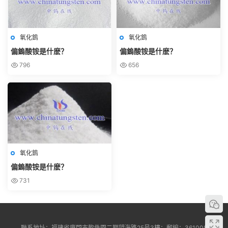
氧化鎢
氧化鎢
偏鎢酸铵是什麽？
偏鎢酸铵是什麽？
796
656
氧化鎢
偏鎢酸铵是什麽？
731
聯系地址：福建省廈門市軟件園二期望海路25号3樓；郵編：361008