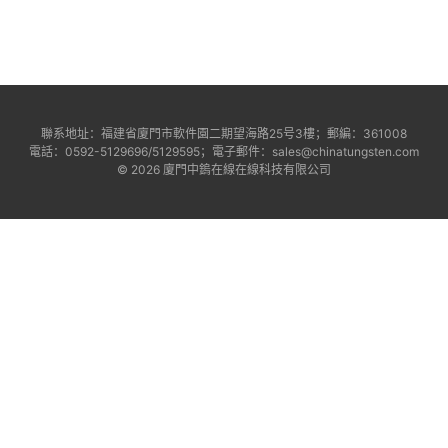
聯系地址：福建省廈門市軟件園二期望海路25号3樓；郵編：361008
電話：0592-5129696/5129595；電子郵件：sales@chinatungsten.com
© 2026 廈門中鎢在線在線科技有限公司