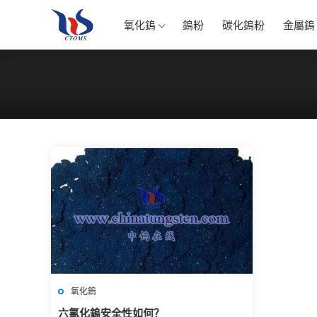
氧化鎢
鎢粉
碳化鎢粉
金屬鎢
氧化鎢
六氯化鎢安全性如何？