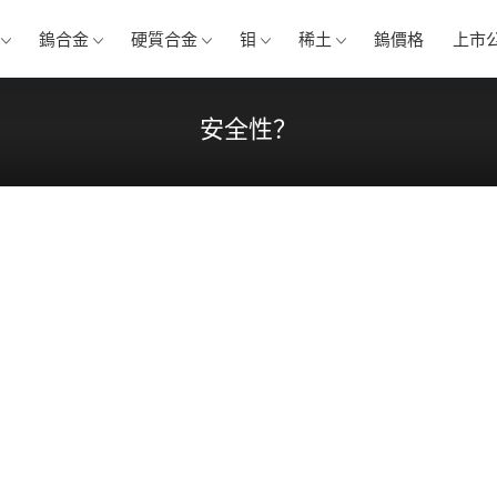
鎢合金
硬質合金
钼
稀土
鎢價格
上市
安全性？