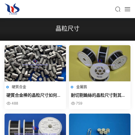
晶粒尺寸
硬質合金
金屬鎢
硬質合金棒的晶粒尺寸如何影
耐切割鎢絲的晶粒尺寸對其性
響性能？
能有何影響？
488
759