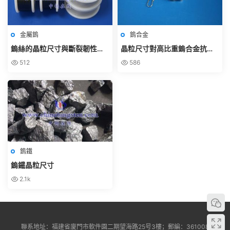
金屬鎢
鎢合金
鎢絲的晶粒尺寸與斷裂韌性之
晶粒尺寸對高比重鎢合金抗拉
間的關系如何？
強度的影響
512
586
鎢鐵
鎢鐵晶粒尺寸
2.1k
聯系地址：福建省廈門市軟件園二期望海路25号3樓；郵編：361008