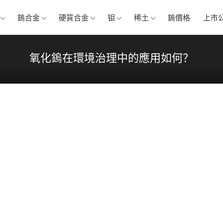
鎢合金
硬質合金
钼
稀土
鎢價格
上市
氧化鎢在環境治理中的應用如何？