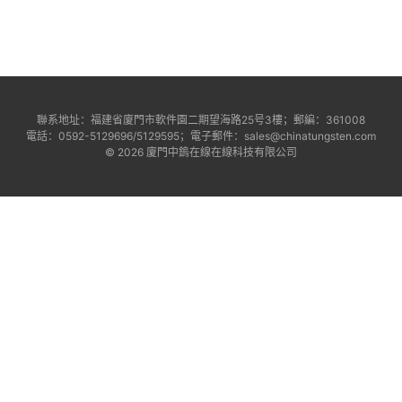
聯系地址：福建省廈門市軟件園二期望海路25号3樓；郵編：361008
電話：0592-5129696/5129595；電子郵件：sales@chinatungsten.com
© 2026 廈門中鎢在線在線科技有限公司