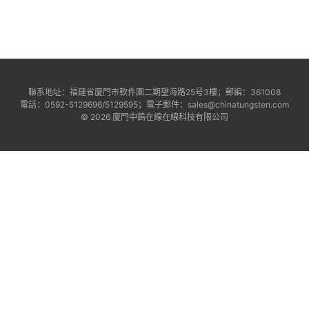
聯系地址：福建省廈門市軟件園二期望海路25号3樓；郵編：361008
電話：0592-5129696/5129595；電子郵件：sales@chinatungsten.com
© 2026 廈門中鎢在線在線科技有限公司