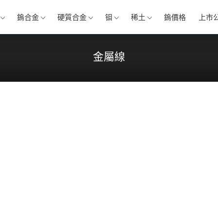
鎢合金
硬質合金
钼
稀土
鎢價格
上市
金屬線