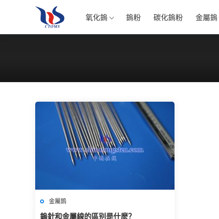
氧化鎢
鎢粉
碳化鎢粉
金屬鎢
金屬鎢
鎢針和金屬線的區别是什麽？