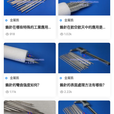
金屬鎢
金屬鎢
鎢針在哪些特殊的工業應用中
鎢針在航空航天中的應用是什
被廣泛使用？
麽？
918
1.02k
金屬鎢
金屬鎢
鎢針的彎曲強度如何？
鎢針的表面處理方法有哪些？
1.11k
2.22k