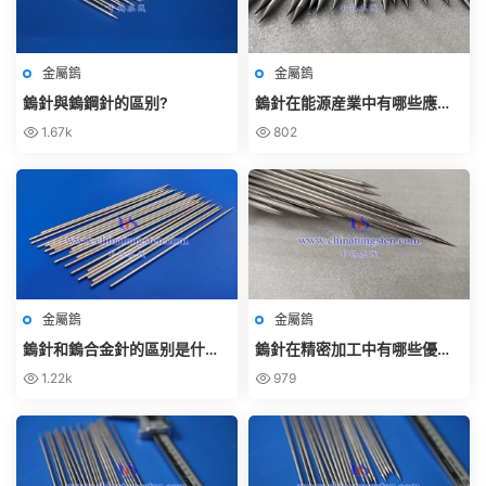
金屬鎢
金屬鎢
鎢針與鎢鋼針的區别?
鎢針在能源産業中有哪些應
用？
1.67k
802
金屬鎢
金屬鎢
鎢針和鎢合金針的區别是什
鎢針在精密加工中有哪些優
麽？
勢？
1.22k
979