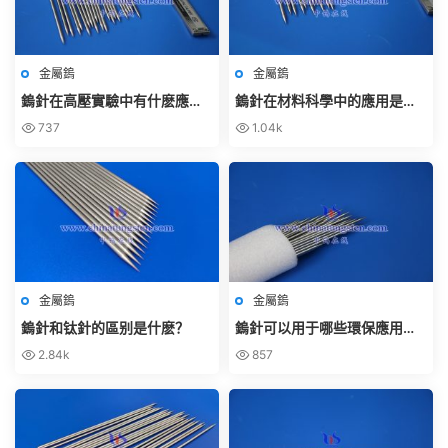
金屬鎢
金屬鎢
鎢針在高壓實驗中有什麽應
鎢針在材料科學中的應用是什
用？
麽？
737
1.04k
金屬鎢
金屬鎢
鎢針和钛針的區别是什麽？
鎢針可以用于哪些環保應用
中？
2.84k
857