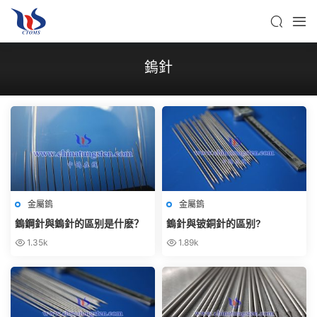
鎢針
金屬鎢
金屬鎢
鎢鋼針與鎢針的區别是什麽？
鎢針與铍銅針的區别?
1.35k
1.89k