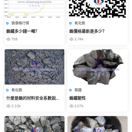
鎢價格行情
氧化鎢
鎢鐵多少錢一噸？
鎢價格最新是多少？
759
3.74k
氧化鎢
鎢鐵
什麽是鎢的材料安全系數說明
鎢鐵韌性
書（MSDS）？
3.32k
2.07k