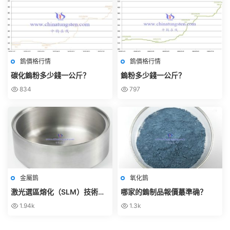
鎢價格行情
鎢價格行情
碳化鎢粉多少錢一公斤？
鎢粉多少錢一公斤？
834
797
金屬鎢
氧化鎢
激光選區熔化（SLM）技術是
哪家的鎢制品報價蕞準确？
什麽？
1.94k
1.3k