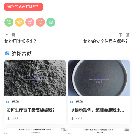
鎢粉的危害有哪些？
上一篇
下一篇
鎢粉用途知多少？
鎢粉的安全信息有哪些？
猜你喜歡
鎢粉
鎢粉
如何生産電子級高純鎢粉？
以鎢粉爲例，超細金屬粉末的
制備技術有哪些？
583
726