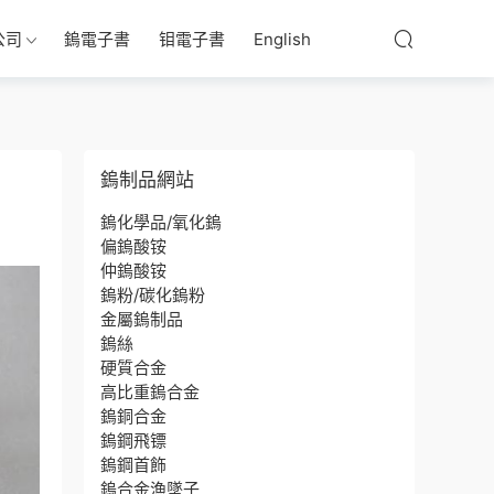
公司
鎢電子書
钼電子書
English
鎢制品網站
鎢化學品/氧化鎢
偏鎢酸铵
仲鎢酸铵
鎢粉/碳化鎢粉
金屬鎢制品
鎢絲
硬質合金
高比重鎢合金
鎢銅合金
鎢鋼飛镖
鎢鋼首飾
鎢合金漁墜子