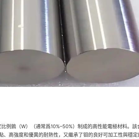
比例鎢（W）（通常爲10%–50%）制成的高性能電極材料。該
點、高強度和優異的耐熱性，又繼承了钼的良好可加工性與穩定