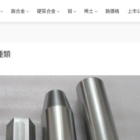
鎢合金
硬質合金
钼
稀土
鎢價格
上市
種類