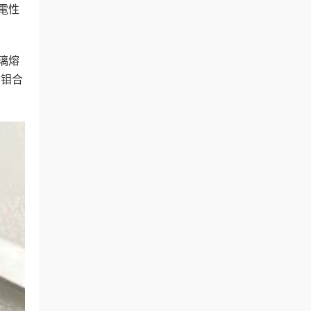
電性
璃熔
鎢钼合