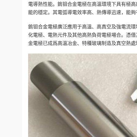
電導熱性能。鎢钼合金電極在高溫環境下具有極高
能的穩定。其電弧導電效率高、熱傳導迅速，能夠
鎢钼合金電極廣泛應用于高溫、高真空及強電流環
化電極、電熱元件及其他高熱負荷電極場合。憑借
金電極已成爲高溫冶金、特種玻璃制造及真空熱處