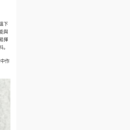
溫下
能與
易揮
料。
統中作