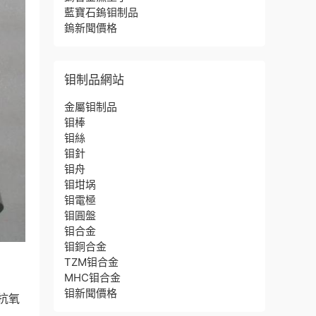
藍寶石鎢钼制品
鎢新聞價格
钼制品網站
金屬钼制品
钼棒
钼絲
钼針
钼舟
钼坩埚
钼電極
钼圓盤
钼合金
钼銅合金
TZM钼合金
MHC钼合金
钼新聞價格
抗氧