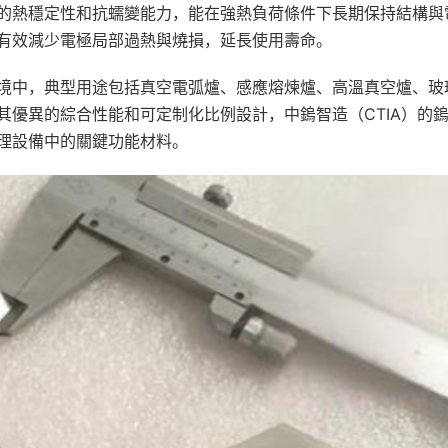
的熱穩定性和抗蠕變能力，能在強熱負荷條件下長期保持結構與
有效減少電極局部過熱與燒損，延長使用壽命。
境中，典型用途包括真空電弧爐、感應熔煉爐、高溫真空爐、玻
其優異的綜合性能和可定制化比例設計，中鎢智造（CTIA）的
理設備中的關鍵功能材料。