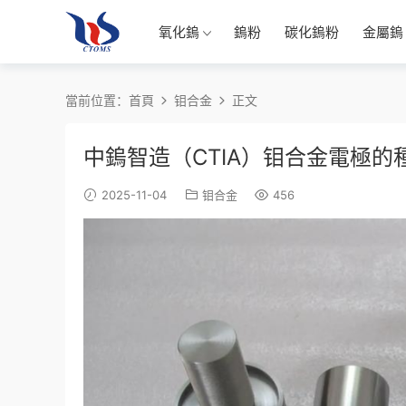
氧化鎢
鎢粉
碳化鎢粉
金屬鎢
當前位置：
首頁
钼合金
正文
中鎢智造（CTIA）钼合金電極的
2025-11-04
钼合金
456