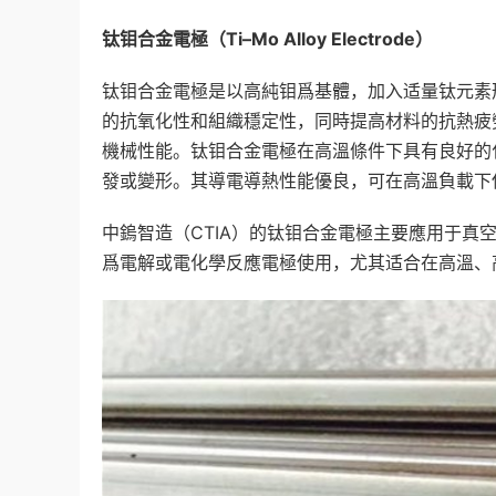
钛钼合金電極（
Ti–Mo Alloy Electrode
）
钛钼合金電極是以高純钼爲基體，加入适量钛元素
的抗氧化性和組織穩定性，同時提高材料的抗熱疲
機械性能。钛钼合金電極在高溫條件下具有良好的
發或變形。其導電導熱性能優良，可在高溫負載下
中鎢智造（CTIA）的钛钼合金電極主要應用于
爲電解或電化學反應電極使用，尤其适合在高溫、