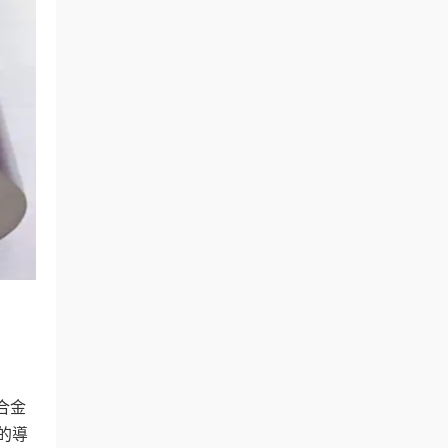
合金
的導