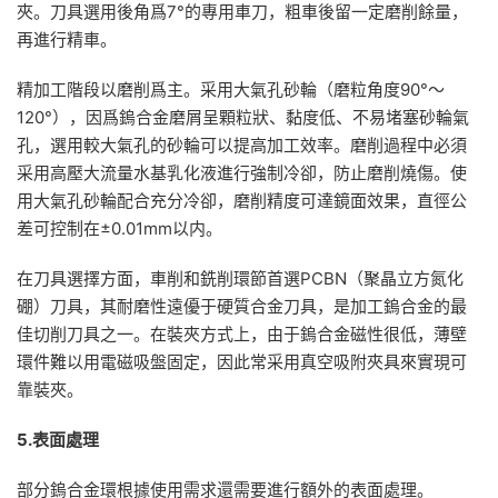
夾。刀具選用後角爲7°的專用車刀，粗車後留一定磨削餘量，
再進行精車。
精加工階段以磨削爲主。采用大氣孔砂輪（磨粒角度90°～
120°），因爲鎢合金磨屑呈顆粒狀、黏度低、不易堵塞砂輪氣
孔，選用較大氣孔的砂輪可以提高加工效率。磨削過程中必須
采用高壓大流量水基乳化液進行強制冷卻，防止磨削燒傷。使
用大氣孔砂輪配合充分冷卻，磨削精度可達鏡面效果，直徑公
差可控制在±0.01mm以内。
在刀具選擇方面，車削和銑削環節首選PCBN（聚晶立方氮化
硼）刀具，其耐磨性遠優于硬質合金刀具，是加工鎢合金的最
佳切削刀具之一。在裝夾方式上，由于鎢合金磁性很低，薄壁
環件難以用電磁吸盤固定，因此常采用真空吸附夾具來實現可
靠裝夾。
5.表面處理
部分鎢合金環根據使用需求還需要進行額外的表面處理。