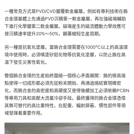
一種常見方式是PVD/CVD鍍覆軟金屬層。例如有專利技術在鎢
合金環基體上先通過PVD沉積第一軟金屬層，再在強磁場輔助
下進行化學鍍第二軟金屬層。磁場産生的磁流體動力學效應可
使沉積速率提升20%～50%，顯著縮短生産周期。
另一種是抗氧化塗層。當鎢合金環需要在1000℃以上的高溫環
境中使用時，必須噴塗矽鋁化物等抗氧化塗層，以防止鎢在高
溫下發生災害性氧化。
整個鎢合金環的生産始終圍繞一個核心矛盾展開：鎢的極高熔
點使得一切成形都必須先從粉末開始、再通過燒結實現緻密
化，而鎢合金的高密度和高硬度又使得後續加工必須依賴PCBN
等專用刀具和高壓大流量冷卻手段。最終獲得的鎢合金環憑借
其無可替代的高比重特性，在配重、輻射屏蔽、慣性部件等領
域發揮着重要作用。