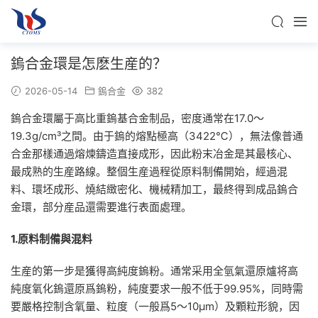
鎢合金環是怎麽生産的？
2026-05-14
鎢合金
382
鎢合金環屬于高比重鎢基合金制品，密度通常在17.0～
19.3g/cm³之間。由于鎢的熔點極高（3422℃），無法像普通
合金那樣通過熔煉鑄造直接成形，因此粉末冶金是其最核心、
最成熟的生産路線。整個生産過程從原料制備開始，經過混
料、環坯成形、燒結緻密化、機械精加工，最終得到成品鎢合
金環，部分産品還需要進行表面處理。
1.原料制備與混料
生産的第一步是獲得高純度鎢粉。通常采用全氫氣還原爐将高
純度氧化鎢還原爲鎢粉，純度要求一般不低于99.95%，同時需
要嚴格控制含氧量、粒度（一般爲5～10μm）及顆粒形貌，因