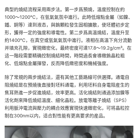
典型的燒結流程采用兩步法。第一步爲預燒，溫度控制在約
1000～1200℃，在氫氣氣氛中進行。此時低熔點金屬（如鎳、
鐵、銅等）達到液态，與鎢顆粒發生固相擴散，使坯體初步定
形，獲得一定的強度和導電性。第二步爲高溫燒結，溫度升至
約1400℃，在真空或氫氣氣氛中進行。液相在高溫下充分流動
并填充孔隙，實現緻密化，最終密度可達17.8～19.2g/cm³。在
這一階段需要精确控制燒結時間，時間過長會導緻鎢晶粒粗
化、低熔點金屬揮發，反而降低緻密度和機械強度。
除了常規的兩步燒結法，還有其他工藝路線可供選擇。通電自
阻燒結是在預燒後直接對坯料通電，利用坯料自身電阻産生的
焦耳熱進一步促進燒結，效率更高。活化燒結則通過添加鎳等
活化劑來降低燒結溫度、細化晶粒。放電等離子燒結（SPS）
利用脈沖電流與壓力的耦合效應實現快速緻密化，可将晶粒控
制在300nm以内，适合對性能有更高要求的産品。