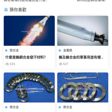
猜你喜歡
鎢合金
金屬鎢
什麽是鎢銅合金發汗材料？
鎢及鎢合金的軍事用途有哪
些？
325
527
鎢合金
鎢合金