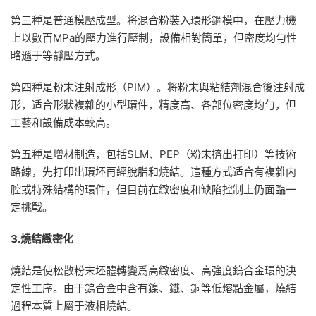
第三種是普通模壓成型。将混合粉裝入環形鋼模中，在壓力機
上以數百MPa的壓力進行壓制，設備相對簡單，但密度均勻性
略遜于等靜壓方式。
第四種是粉末注射成形（PIM）。将粉末與粘結劑混合後注射成
形，适合形狀複雜的小型環件，精度高、各部位密度均勻，但
工藝和設備成本較高。
第五種是增材制造，包括SLM、PEP（粉末擠出打印）等技術
路線，先打印出環坯再經脫脂和燒結。這種方式适合有複雜内
腔或特殊結構的環件，但目前在緻密度和缺陷控制上仍面臨一
定挑戰。
3.燒結緻密化
燒結是使松散粉末坯體轉變爲高緻密度、高強度鎢合金環的決
定性工序。由于鎢合金中含有鎳、鐵、銅等低熔點金屬，燒結
過程本質上屬于液相燒結。