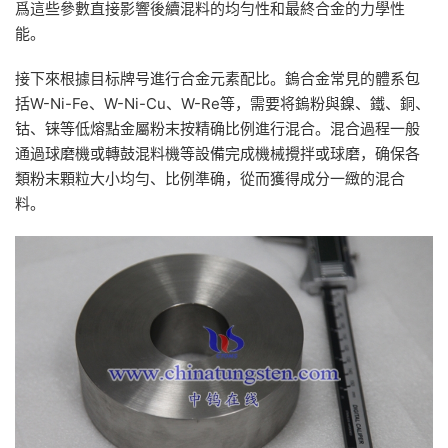
爲這些參數直接影響後續混料的均勻性和最終合金的力學性
能。
接下來根據目标牌号進行合金元素配比。鎢合金常見的體系包
括W-Ni-Fe、W-Ni-Cu、W-Re等，需要将鎢粉與鎳、鐵、銅、
钴、铼等低熔點金屬粉末按精确比例進行混合。混合過程一般
通過球磨機或轉鼓混料機等設備完成機械攪拌或球磨，确保各
類粉末顆粒大小均勻、比例準确，從而獲得成分一緻的混合
料。