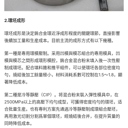
2.環坯成形
環坯成形是決定鎢合金環近淨成形程度的關鍵環節，直接影響
後續加工量和生産成本。目前主流的成形方式有以下幾種。
第一種是專用環模壓制。采用凹模與模芯組合的專用模具，凹
模與模芯之間形成環形模腔，鎢合金混合粉末填入後一次性壓
制成環坯。配合填料錐和推平組件，可以使環坯各部位密度均
勻，燒結後加工餘量極小，材料消耗系數可控制在1.5～1.8，顯
著降低成本。
第二種是冷等靜壓（CIP）。将混合粉末裝入彈性模具中，在
2500MPa以上的高壓下均勻成型，可獲得密度均勻的環坯，适
合批量生産。也有專利方案先通過冷等靜壓制成環組合壓坯，
再用激光切割分割爲單個環坯，經燒結後合并，在提升質量的
同時降低成本。