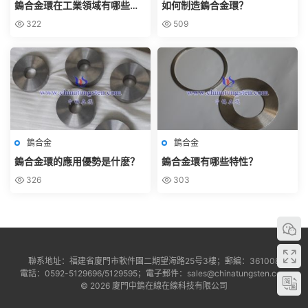
鎢合金環在工業領域有哪些應
如何制造鎢合金環？
用？
322
509
鎢合金
鎢合金
鎢合金環的應用優勢是什麽？
鎢合金環有哪些特性？
326
303
聯系地址：福建省廈門市軟件園二期望海路25号3樓；郵編：361008
電話：0592-5129696/5129595；電子郵件：sales@chinatungsten.com
© 2026 廈門中鎢在線在線科技有限公司